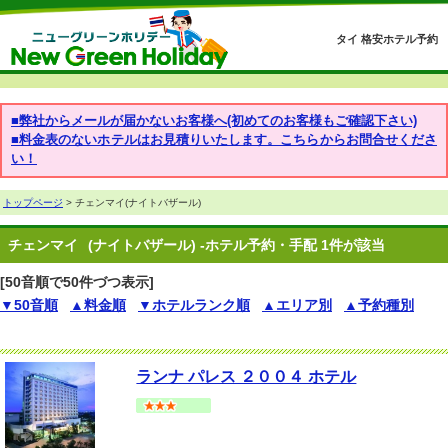
タイ 格安ホテル予約
■弊社からメールが届かないお客様へ(初めてのお客様もご確認下さい)
■料金表のないホテルはお見積りいたします。こちらからお問合せくださ
い！
トップページ
> チェンマイ(ナイトバザール)
チェンマイ
(ナイトバザール) -ホテル予約・手配 1件が該当
[50音順で50件づつ表示]
▼50音順
▲料金順
▼ホテルランク順
▲エリア別
▲予約種別
ランナ パレス ２００４ ホテル