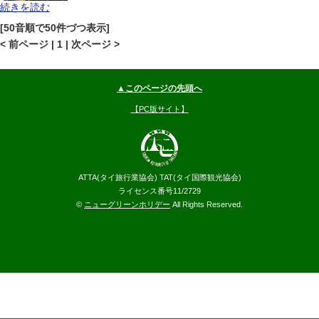
続きを読む
チェンマイ
ナイトバザール
地図
[50音順で50件づつ表示]
--
円～
< 前ページ | 1 | 次ページ >
▲このページの先頭へ
【PC版サイト】
ATTA(タイ旅行業協会) TAT(タイ国際観光協会)
ライセンス番号11/2729
©
ニューグリーンホリデー
All Rights Reserved.