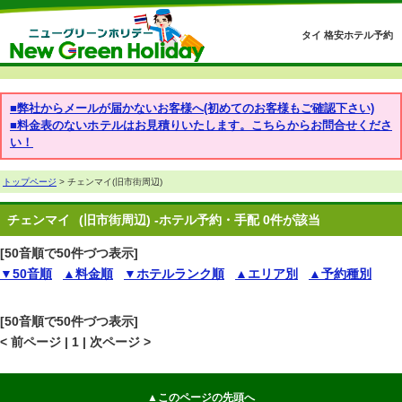
タイ 格安ホテル予約
■弊社からメールが届かないお客様へ(初めてのお客様もご確認下さい)
■料金表のないホテルはお見積りいたします。こちらからお問合せくださ
い！
トップページ
> チェンマイ(旧市街周辺)
チェンマイ
(旧市街周辺) -ホテル予約・手配 0件が該当
[50音順で50件づつ表示]
▼50音順
▲料金順
▼ホテルランク順
▲エリア別
▲予約種別
[50音順で50件づつ表示]
< 前ページ | 1 | 次ページ >
▲このページの先頭へ