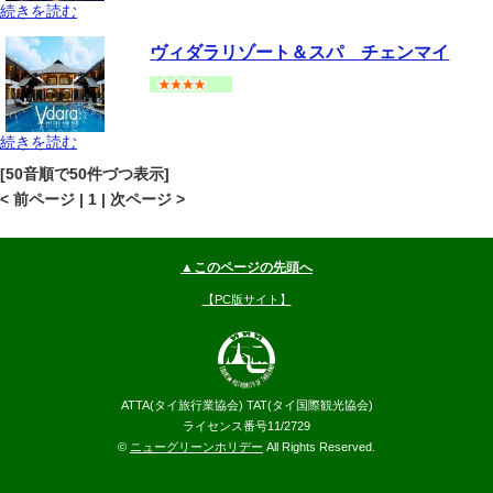
続きを読む
チェンマイ
その他(チェンマイ)
地図
ヴィダラリゾート＆スパ チェンマイ
--
円～
続きを読む
チェンマイ
その他(チェンマイ)
地図
[50音順で50件づつ表示]
--
円～
< 前ページ | 1 | 次ページ >
▲このページの先頭へ
【PC版サイト】
ATTA(タイ旅行業協会) TAT(タイ国際観光協会)
ライセンス番号11/2729
©
ニューグリーンホリデー
All Rights Reserved.