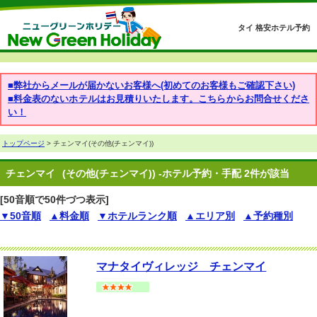
タイ 格安ホテル予約
■弊社からメールが届かないお客様へ(初めてのお客様もご確認下さい)
■料金表のないホテルはお見積りいたします。こちらからお問合せくださ
い！
トップページ
> チェンマイ(その他(チェンマイ))
チェンマイ
(その他(チェンマイ)) -ホテル予約・手配 2件が該当
[50音順で50件づつ表示]
▼50音順
▲料金順
▼ホテルランク順
▲エリア別
▲予約種別
マナタイヴィレッジ チェンマイ