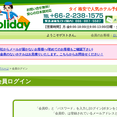
タイ 格安で人気ホテル予
【営業時間】月-金9:00-18:00/土9:00-13:00/
ようこそゲストさん。
会員のお客様：
ロ
弊社からメールが届かないお客様へ(初めてのお客様もご確認下さい)
料金表のないホテルはお見積りいたします。こちらからお問合せください！
プページ
> 会員ログイン
会員ログイン
「会員ID」と「パスワード」を入力し[ログイン]ボタン
「会員ID」は登録されているメールアドレス