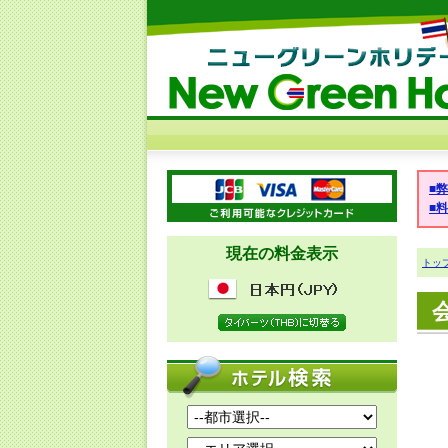
■
■
現在の料金表示
トッ