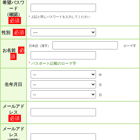
希望パスワ
ード
（確認）
* 上記と同じパスワードを入力してください
必須
必須
性別
日本語（漢字）
ローマ字
必
お名前
須
*
パスポート記載のローマ字
年
生年月日
月
日
メールアド
レス
必須
メールアド
レス