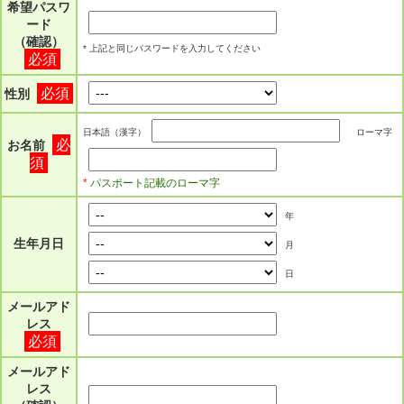
希望パスワ
ード
（確認）
* 上記と同じパスワードを入力してください
必須
必須
性別
日本語（漢字）
ローマ字
必
お名前
須
*
パスポート記載のローマ字
年
生年月日
月
日
メールアド
レス
必須
メールアド
レス