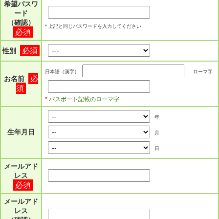
希望パスワ
ード
（確認）
* 上記と同じパスワードを入力してください
必須
必須
性別
日本語（漢字）
ローマ字
必
お名前
須
*
パスポート記載のローマ字
年
生年月日
月
日
メールアド
レス
必須
メールアド
レス