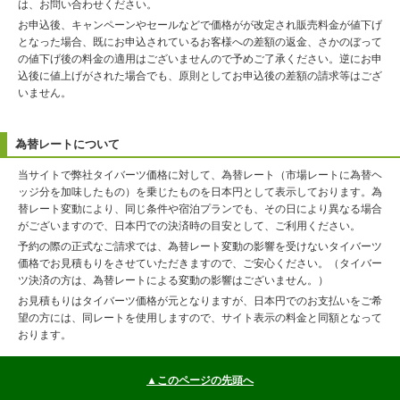
は、お問い合わせください。
お申込後、キャンペーンやセールなどで価格がが改定され販売料金が値下げ
となった場合、既にお申込されているお客様への差額の返金、さかのぼって
の値下げ後の料金の適用はございませんので予めご了承ください。逆にお申
込後に値上げがされた場合でも、原則としてお申込後の差額の請求等はござ
いません。
為替レートについて
当サイトで弊社タイバーツ価格に対して、為替レート（市場レートに為替ヘ
ッジ分を加味したもの）を乗じたものを日本円として表示しております。為
替レート変動により、同じ条件や宿泊プランでも、その日により異なる場合
がございますので、日本円での決済時の目安として、ご利用ください。
予約の際の正式なご請求では、為替レート変動の影響を受けないタイバーツ
価格でお見積もりをさせていただきますので、ご安心ください。（タイバー
ツ決済の方は、為替レートによる変動の影響はございません。）
お見積もりはタイバーツ価格が元となりますが、日本円でのお支払いをご希
望の方には、同レートを使用しますので、サイト表示の料金と同額となって
おります。
▲このページの先頭へ