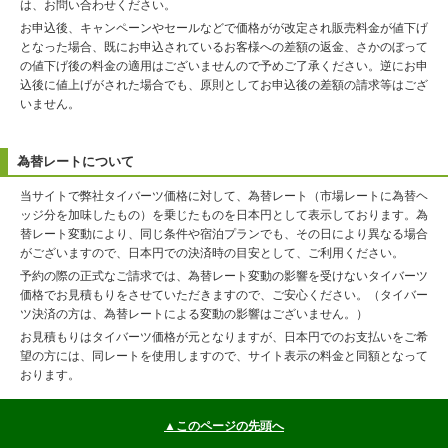
は、お問い合わせください。
お申込後、キャンペーンやセールなどで価格がが改定され販売料金が値下げ
となった場合、既にお申込されているお客様への差額の返金、さかのぼって
の値下げ後の料金の適用はございませんので予めご了承ください。逆にお申
込後に値上げがされた場合でも、原則としてお申込後の差額の請求等はござ
いません。
為替レートについて
当サイトで弊社タイバーツ価格に対して、為替レート（市場レートに為替ヘ
ッジ分を加味したもの）を乗じたものを日本円として表示しております。為
替レート変動により、同じ条件や宿泊プランでも、その日により異なる場合
がございますので、日本円での決済時の目安として、ご利用ください。
予約の際の正式なご請求では、為替レート変動の影響を受けないタイバーツ
価格でお見積もりをさせていただきますので、ご安心ください。（タイバー
ツ決済の方は、為替レートによる変動の影響はございません。）
お見積もりはタイバーツ価格が元となりますが、日本円でのお支払いをご希
望の方には、同レートを使用しますので、サイト表示の料金と同額となって
おります。
▲このページの先頭へ