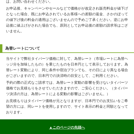
は、お問い合わせください。
お申込後、キャンペーンやセールなどで価格がが改定され販売料金が値下げ
となった場合、既にお申込されているお客様への差額の返金、さかのぼって
の値下げ後の料金の適用はございませんので予めご了承ください。逆にお申
込後に値上げがされた場合でも、原則としてお申込後の差額の請求等はござ
いません。
為替レートについて
当サイトで弊社タイバーツ価格に対して、為替レート（市場レートに為替ヘ
ッジ分を加味したもの）を乗じたものを日本円として表示しております。為
替レート変動により、同じ条件や宿泊プランでも、その日により異なる場合
がございますので、日本円での決済時の目安として、ご利用ください。
予約の際の正式なご請求では、為替レート変動の影響を受けないタイバーツ
価格でお見積もりをさせていただきますので、ご安心ください。（タイバー
ツ決済の方は、為替レートによる変動の影響はございません。）
お見積もりはタイバーツ価格が元となりますが、日本円でのお支払いをご希
望の方には、同レートを使用しますので、サイト表示の料金と同額となって
おります。
▲このページの先頭へ