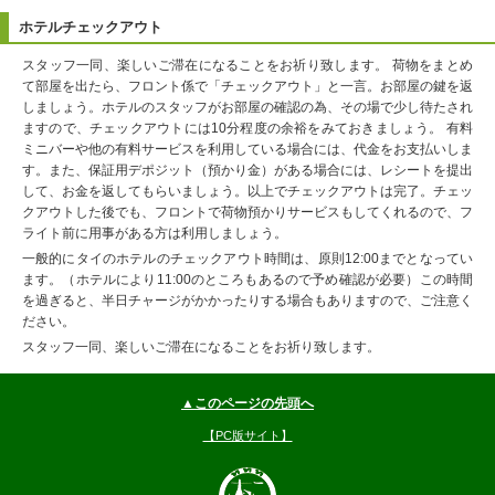
ホテルチェックアウト
スタッフ一同、楽しいご滞在になることをお祈り致します。 荷物をまとめ
て部屋を出たら、フロント係で「チェックアウト」と一言。お部屋の鍵を返
しましょう。ホテルのスタッフがお部屋の確認の為、その場で少し待たされ
ますので、チェックアウトには10分程度の余裕をみておきましょう。 有料
ミニバーや他の有料サービスを利用している場合には、代金をお支払いしま
す。また、保証用デポジット（預かり金）がある場合には、レシートを提出
して、お金を返してもらいましょう。以上でチェックアウトは完了。チェッ
クアウトした後でも、フロントで荷物預かりサービスもしてくれるので、フ
ライト前に用事がある方は利用しましょう。
一般的にタイのホテルのチェックアウト時間は、原則12:00までとなってい
ます。（ホテルにより11:00のところもあるので予め確認が必要）この時間
を過ぎると、半日チャージがかかったりする場合もありますので、ご注意く
ださい。
スタッフ一同、楽しいご滞在になることをお祈り致します。
▲このページの先頭へ
【PC版サイト】