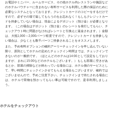
お電話やミニバー、ルームサービス、その他ホテル内レストランや施設など
のホテルバウチャーに含まれない有料サービスを利用した際の保証のために
必要なシステムとなっております。クレジットカードのコピーをするだけで
すので、必ずその場で返してもらうのをお忘れなく！もしもクレジットカー
ドを持参していない場合は、現金によるデポジット（預け金）が必要となり
ます。（この場合はデポジット（預け金）のレシートを発行してもらい、チ
ェックアウト時に問題がなければレシートと引換えに返金されます。）金額
は、大抵1,000～2,000バーツ程度ですので、クレジットカードを持参しな
い場合は、少なくとも数千バーツご持参されることをオススメします。
また、予め有料オプションの確約アーリーチェックインを申し込んでいない
限り、原則としてホテルの定めたチェックイン時間までは、チェックインで
きないのが一般的です。（ほとんどのホテルは14:00として設定をしており
ますが、まれに15:00などのホテルもございます。）もしも部屋に空きがあ
るとか、部屋の掃除などが終わっている場合には、ホテル側のサービスとし
て、早い時間にチェックインさせてもらえる場合もございますが、確約では
ございませんので、予めご注意下さい。チェックインまで待たされる場合に
は、ホテルで荷物を預かってもらい事は可能ですので、是非利用しましょ
う。
ホテルをチェックアウト