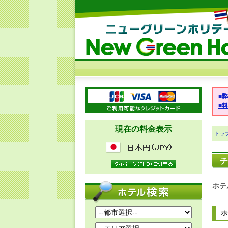
■
■
現在の料金表示
トッ
チ
ホテ
ホ