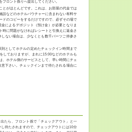
をフロント係りへ提出してください。
ことがほとんどです。これは、お部屋の代金では
施設などのホテルバウチャーに含まれない有料サ
ードのコピーをするだけですので、必ずその場で
現金によるデポジット（預け金）が必要となりま
ト時に問題がなければレシートと引換えに返金さ
を持参しない場合は、少なくとも数千バーツご持参さ
原則としてホテルの定めたチェックイン時間まで
をしておりますが、まれに15:00などのホテルも
は、ホテル側のサービスとして、早い時間にチェ
注意下さい。チェックインまで待たされる場合に
を出たら、フロント係で「チェックアウト」と一
し待たされますので、チェックアウトには10分