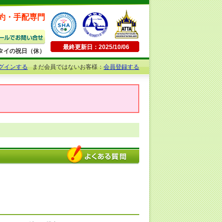
約・手配専門
最終更新日：2025/10/06
日曜・タイの祝日（休）
グインする
まだ会員ではないお客様：
会員登録する