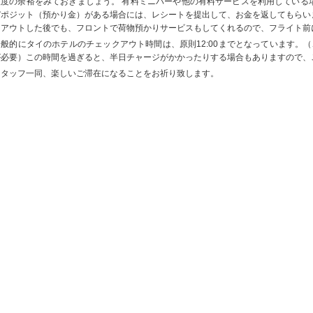
程度の余裕をみておきましょう。 有料ミニバーや他の有料サービスを利用している
デポジット（預かり金）がある場合には、レシートを提出して、お金を返してもらい
クアウトした後でも、フロントで荷物預かりサービスもしてくれるので、フライト前
一般的にタイのホテルのチェックアウト時間は、原則12:00までとなっています。（
が必要）この時間を過ぎると、半日チャージがかかったりする場合もありますので、
スタッフ一同、楽しいご滞在になることをお祈り致します。