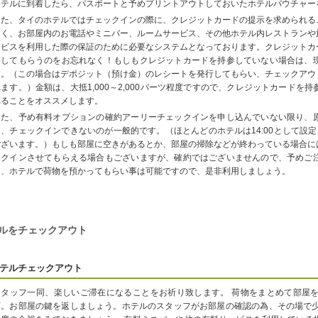
ホテルに到着したら、パスポートと予めプリントアウトしておいたホテルバウチャー
また、タイのホテルではチェックインの際に、クレジットカードの提示を求められる
なく、お部屋内のお電話やミニバー、ルームサービス、その他ホテル内レストランや
ービスを利用した際の保証のために必要なシステムとなっております。クレジットカ
返してもらうのをお忘れなく！もしもクレジットカードを持参していない場合は、
す。（この場合はデポジット（預け金）のレシートを発行してもらい、チェックアウ
れます。）金額は、大抵1,000～2,000バーツ程度ですので、クレジットカード
れることをオススメします。
また、予め有料オプションの確約アーリーチェックインを申し込んでいない限り、
は、チェックインできないのが一般的です。（ほとんどのホテルは14:00として設定
ございます。）もしも部屋に空きがあるとか、部屋の掃除などが終わっている場合に
ックインさせてもらえる場合もございますが、確約ではございませんので、予めご
は、ホテルで荷物を預かってもらい事は可能ですので、是非利用しましょう。
ルをチェックアウト
テルチェックアウト
スタッフ一同、楽しいご滞在になることをお祈り致します。 荷物をまとめて部屋
言。お部屋の鍵を返しましょう。ホテルのスタッフがお部屋の確認の為、その場で少