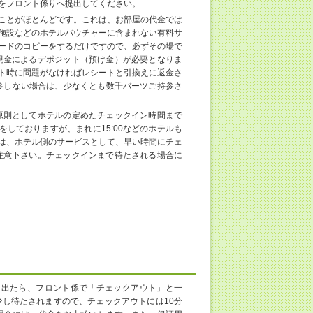
をフロント係りへ提出してください。
ことがほとんどです。これは、お部屋の代金では
施設などのホテルバウチャーに含まれない有料サ
ードのコピーをするだけですので、必ずその場で
現金によるデポジット（預け金）が必要となりま
ト時に問題がなければレシートと引換えに返金さ
を持参しない場合は、少なくとも数千バーツご持参さ
原則としてホテルの定めたチェックイン時間まで
をしておりますが、まれに15:00などのホテルも
は、ホテル側のサービスとして、早い時間にチェ
注意下さい。チェックインまで待たされる場合に
を出たら、フロント係で「チェックアウト」と一
し待たされますので、チェックアウトには10分