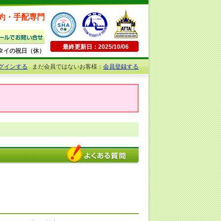
約・手配専門
最終更新日：2025/10/06
日曜・タイの祝日（休）
グインする
まだ会員ではないお客様：
会員登録する