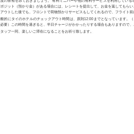
程度の余裕をみておきましょう。 有料ミニバーや他の有料サービスを利用している
デポジット（預かり金）がある場合には、レシートを提出して、お金を返してもらい
クアウトした後でも、フロントで荷物預かりサービスもしてくれるので、フライト前
一般的にタイのホテルのチェックアウト時間は、原則12:00までとなっています。（
が必要）この時間を過ぎると、半日チャージがかかったりする場合もありますので、
スタッフ一同、楽しいご滞在になることをお祈り致します。