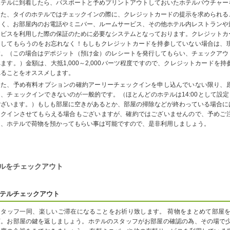
ホテルに到着したら、パスポートと予めプリントアウトしておいたホテルバウチャー
また、タイのホテルではチェックインの際に、クレジットカードの提示を求められる
なく、お部屋内のお電話やミニバー、ルームサービス、その他ホテル内レストランや
ービスを利用した際の保証のために必要なシステムとなっております。クレジットカ
返してもらうのをお忘れなく！もしもクレジットカードを持参していない場合は、
す。（この場合はデポジット（預け金）のレシートを発行してもらい、チェックアウ
れます。）金額は、大抵1,000～2,000バーツ程度ですので、クレジットカード
れることをオススメします。
また、予め有料オプションの確約アーリーチェックインを申し込んでいない限り、
は、チェックインできないのが一般的です。（ほとんどのホテルは14:00として設定
ございます。）もしも部屋に空きがあるとか、部屋の掃除などが終わっている場合に
ックインさせてもらえる場合もございますが、確約ではございませんので、予めご
は、ホテルで荷物を預かってもらい事は可能ですので、是非利用しましょう。
ルをチェックアウト
テルチェックアウト
スタッフ一同、楽しいご滞在になることをお祈り致します。 荷物をまとめて部屋
言。お部屋の鍵を返しましょう。ホテルのスタッフがお部屋の確認の為、その場で少