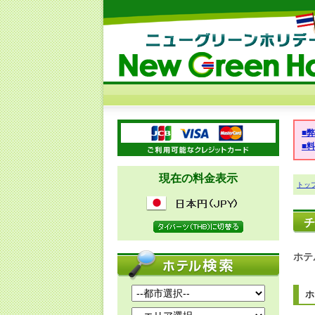
■
■
現在の料金表示
トッ
チ
ホテ
ホ