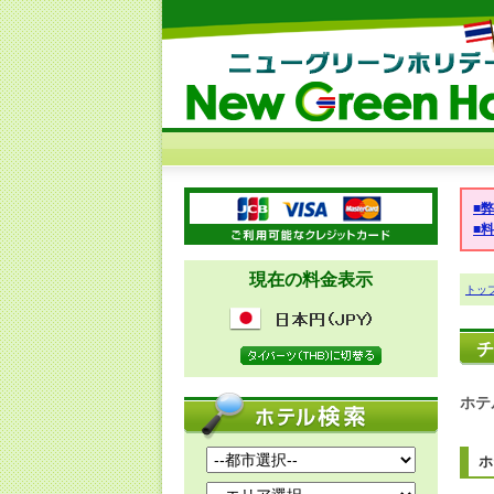
■
■
現在の料金表示
トッ
チ
ホテ
ホ