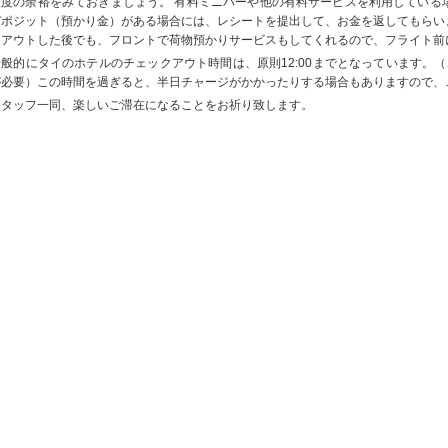
程度の余裕をみておきましょう。 有料ミニバーや他の有料サービスを利用している
デポジット（預かり金）がある場合には、レシートを提出して、お金を返してもらい
クアウトした後でも、フロントで荷物預かりサービスもしてくれるので、フライト前
一般的にタイのホテルのチェックアウト時間は、原則12:00までとなっています。（
が必要）この時間を過ぎると、半日チャージがかかったりする場合もありますので、
スタッフ一同、楽しいご滞在になることをお祈り致します。