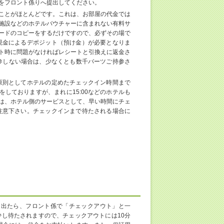
をフロント係りへ提出してください。
ことがほとんどです。これは、お部屋の代金では
施設などのホテルバウチャーに含まれない有料サ
ードのコピーをするだけですので、必ずその場で
現金によるデポジット（預け金）が必要となりま
ト時に問題がなければレシートと引換えに返金さ
を持参しない場合は、少なくとも数千バーツご持参さ
原則としてホテルの定めたチェックイン時間まで
をしておりますが、まれに15:00などのホテルも
は、ホテル側のサービスとして、早い時間にチェ
注意下さい。チェックインまで待たされる場合に
を出たら、フロント係で「チェックアウト」と一
し待たされますので、チェックアウトには10分