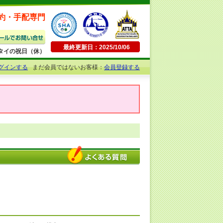
約・手配専門
最終更新日：2025/10/06
日曜・タイの祝日（休）
グインする
まだ会員ではないお客様：
会員登録する