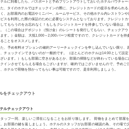
ホテルに到着したら、パスポートと予めプリントアウトしておいたホテルバウチャー
また、タイのホテルではチェックインの際に、クレジットカードの提示を求められる
なく、お部屋内のお電話やミニバー、ルームサービス、その他ホテル内レストランや
ービスを利用した際の保証のために必要なシステムとなっております。クレジットカ
返してもらうのをお忘れなく！もしもクレジットカードを持参していない場合は、
す。（この場合はデポジット（預け金）のレシートを発行してもらい、チェックアウ
れます。）金額は、大抵1,000～2,000バーツ程度ですので、クレジットカード
れることをオススメします。
また、予め有料オプションの確約アーリーチェックインを申し込んでいない限り、
は、チェックインできないのが一般的です。（ほとんどのホテルは14:00として設定
ございます。）もしも部屋に空きがあるとか、部屋の掃除などが終わっている場合に
ックインさせてもらえる場合もございますが、確約ではございませんので、予めご
は、ホテルで荷物を預かってもらい事は可能ですので、是非利用しましょう。
ルをチェックアウト
テルチェックアウト
スタッフ一同、楽しいご滞在になることをお祈り致します。 荷物をまとめて部屋
言。お部屋の鍵を返しましょう。ホテルのスタッフがお部屋の確認の為、その場で少