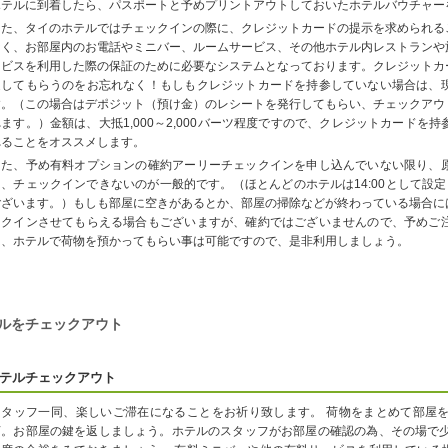
ホテルに到着したら、パスポートと予めプリントアウトしておいたホテルバウチャー
また、タイのホテルではチェックインの際に、クレジットカードの提示を求められる
なく、お部屋内のお電話やミニバー、ルームサービス、その他ホテル内レストランや
ービスを利用した際の保証のために必要なシステムとなっております。クレジットカ
返してもらうのをお忘れなく！もしもクレジットカードを持参していない場合は、
す。（この場合はデポジット（預け金）のレシートを発行してもらい、チェックアウ
れます。）金額は、大抵1,000～2,000バーツ程度ですので、クレジットカード
れることをオススメします。
また、予め有料オプションの確約アーリーチェックインを申し込んでいない限り、
は、チェックインできないのが一般的です。（ほとんどのホテルは14:00として設定
ございます。）もしも部屋に空きがあるとか、部屋の掃除などが終わっている場合に
ックインさせてもらえる場合もございますが、確約ではございませんので、予めご
は、ホテルで荷物を預かってもらい事は可能ですので、是非利用しましょう。
ルをチェックアウト
テルチェックアウト
スタッフ一同、楽しいご滞在になることをお祈り致します。 荷物をまとめて部屋
言。お部屋の鍵を返しましょう。ホテルのスタッフがお部屋の確認の為、その場で少