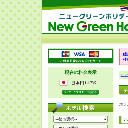
■
■
現在の料金表示
トッ
チ
ホテ
ホ