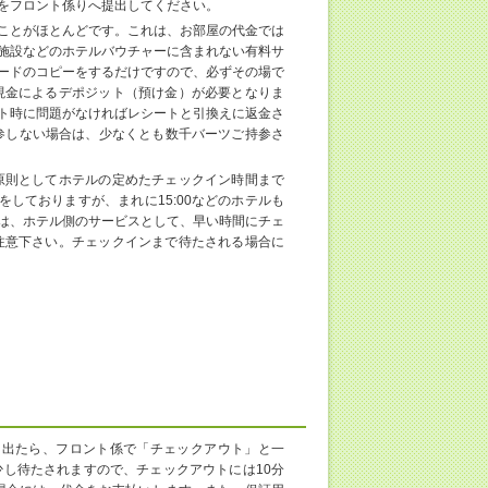
をフロント係りへ提出してください。
ことがほとんどです。これは、お部屋の代金では
施設などのホテルバウチャーに含まれない有料サ
ードのコピーをするだけですので、必ずその場で
現金によるデポジット（預け金）が必要となりま
ト時に問題がなければレシートと引換えに返金さ
を持参しない場合は、少なくとも数千バーツご持参さ
原則としてホテルの定めたチェックイン時間まで
をしておりますが、まれに15:00などのホテルも
は、ホテル側のサービスとして、早い時間にチェ
注意下さい。チェックインまで待たされる場合に
を出たら、フロント係で「チェックアウト」と一
し待たされますので、チェックアウトには10分