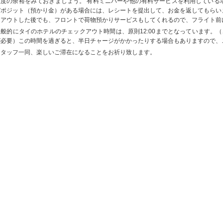
程度の余裕をみておきましょう。 有料ミニバーや他の有料サービスを利用している
デポジット（預かり金）がある場合には、レシートを提出して、お金を返してもらい
クアウトした後でも、フロントで荷物預かりサービスもしてくれるので、フライト前
一般的にタイのホテルのチェックアウト時間は、原則12:00までとなっています。（
が必要）この時間を過ぎると、半日チャージがかかったりする場合もありますので、
スタッフ一同、楽しいご滞在になることをお祈り致します。