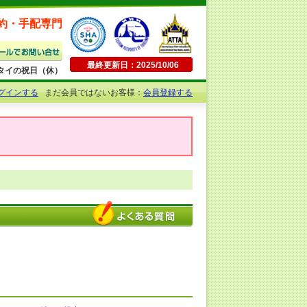
約・手配専門
最終更新日：2025/10/06
日曜・タイの祝日（休）
グインする
まだ会員ではないお客様：
会員登録する