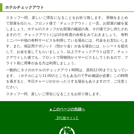
ホテルチェックアウト
スタッフ一同、楽しいご滞在になることをお祈り致します。 荷物をまとめ
て部屋を出たら、フロント係で「チェックアウト」と一言。お部屋の鍵を返
しましょう。ホテルのスタッフがお部屋の確認の為、その場で少し待たされ
ますので、チェックアウトには10分程度の余裕をみておきましょう。 有料
ミニバーや他の有料サービスを利用している場合には、代金をお支払いしま
す。また、保証用デポジット（預かり金）がある場合には、レシートを提出
して、お金を返してもらいましょう。以上でチェックアウトは完了。チェッ
クアウトした後でも、フロントで荷物預かりサービスもしてくれるので、フ
ライト前に用事がある方は利用しましょう。
一般的にタイのホテルのチェックアウト時間は、原則12:00までとなってい
ます。（ホテルにより11:00のところもあるので予め確認が必要）この時間
を過ぎると、半日チャージがかかったりする場合もありますので、ご注意く
ださい。
スタッフ一同、楽しいご滞在になることをお祈り致します。
▲このページの先頭へ
【PC版サイト】