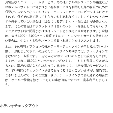
お電話やミニバー、ルームサービス、その他ホテル内レストランや施設など
のホテルバウチャーに含まれない有料サービスを利用した際の保証のために
必要なシステムとなっております。クレジットカードのコピーをするだけで
すので、必ずその場で返してもらうのをお忘れなく！もしもクレジットカー
ドを持参していない場合は、現金によるデポジット（預け金）が必要となり
ます。（この場合はデポジット（預け金）のレシートを発行してもらい、チ
ェックアウト時に問題がなければレシートと引換えに返金されます。）金額
は、大抵1,000～2,000バーツ程度ですので、クレジットカードを持参しな
い場合は、少なくとも数千バーツご持参されることをオススメします。
また、予め有料オプションの確約アーリーチェックインを申し込んでいない
限り、原則としてホテルの定めたチェックイン時間までは、チェックインで
きないのが一般的です。（ほとんどのホテルは14:00として設定をしており
ますが、まれに15:00などのホテルもございます。）もしも部屋に空きがあ
るとか、部屋の掃除などが終わっている場合には、ホテル側のサービスとし
て、早い時間にチェックインさせてもらえる場合もございますが、確約では
ございませんので、予めご注意下さい。チェックインまで待たされる場合に
は、ホテルで荷物を預かってもらい事は可能ですので、是非利用しましょ
う。
ホテルをチェックアウト