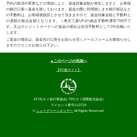
予約の取消や変更などの理由により、返金対象金額が発生しますと、お客様
の銀行口座へ返金を致しております。返金の際に利用致します銀行振込など
の手数料は、お客様側負担とさせて頂きますので、返金対象金額と手数料と
の差額が振込金額となります。（東京三菱UFJの振込手数料通常756円で
す。又はクレジットカードへの返金の場合は決済手数料として3%頂戴いた
します。
ご返金の場合は、返金先の口座をお知らせ頂くメールフォームを御知らせし
ますのでそこかお知らせ下さい。
▲このページの先頭へ
【PC版サイト】
ATTA(タイ旅行業協会) TAT(タイ国際観光協会)
ライセンス番号11/2729
©
ニューグリーンホリデー
All Rights Reserved.