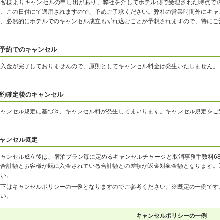
お客様よりキャンセルの申し出があり、弊社を介してホテル側で受理された時点で
は、この日付にて適用されますので、予めご了承ください。弊社の営業時間外にキャ
り、必然的にホテルでのキャンセル成立もずれ込むことが予想されますので、特にご
予約でのキャンセル
ご入金が完了しておりませんので、原則としてキャンセル料金は発生いたしません。
約確定後のキャンセル
キャンセル規定に基づき、キャンセル料が発生してまいります。キャンセル規定をご
ャンセル既定
キャンセル成立後は、宿泊プラン毎に定めるキャンセルチャージと取消事務手数料6
金合計額とお客様が既に入金されている合計額との差額が返金対象金額となります。
さい。
以下はキャンセルポリシーの一例となりますのでご参考ください。※既定の一例です
さい。
キャンセルポリシーの一例