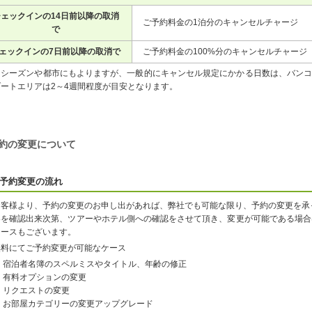
ェックインの14日前以降の取消
ご予約料金の1泊分のキャンセルチャージ
で
ェックインの7日前以降の取消で
ご予約料金の100%分のキャンセルチャージ
※シーズンや都市にもよりますが、一般的にキャンセル規定にかかる日数は、バンコ
ゾートエリアは2～4週間程度が目安となります。
約の変更について
予約変更の流れ
お客様より、予約の変更のお申し出があれば、弊社でも可能な限り、予約の変更を承
容を確認出来次第、ツアーやホテル側への確認をさせて頂き、変更が可能である場合
ケースもございます。
無料にてご予約変更が可能なケース
宿泊者名簿のスペルミスやタイトル、年齢の修正
有料オプションの変更
リクエストの変更
お部屋カテゴリーの変更アップグレード