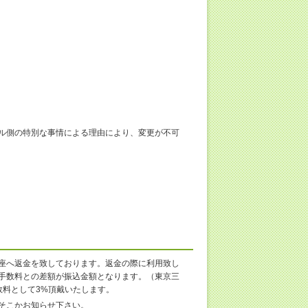
ル側の特別な事情による理由により、変更が不可
座へ返金を致しております。返金の際に利用致し
手数料との差額が振込金額となります。（東京三
数料として3%頂戴いたします。
そこかお知らせ下さい。