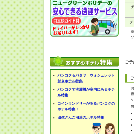
チ
チ
ご予
バンコク＆パタヤ ウォシュレット
ご
付きホテル特集
バンコクで洗濯機が室内にあるホテ
ル特集
コインランドリーがあるバンコクの
ホテル特集！
団体さんご用達のホテル特集