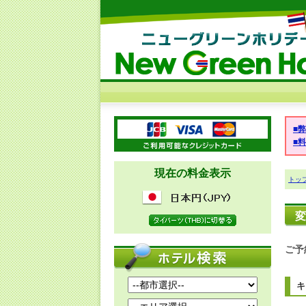
■
■
現在の料金表示
トッ
変
ご予
キ