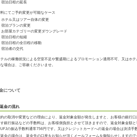
宿泊日程の延長
有料にてご予約変更が可能なケース
ホテル又はツアー自体の変更
宿泊プランの変更
お部屋カテゴリーの変更ダウングレード
宿泊日程の短縮
宿泊日程の全日程の移動
宿泊者の交代
ホテルの稼働状況による空室不足や繁盛期によるプロモーション適用不可、又はホテ
能な場合は、ご容赦くださいませ。
金について
返金の流れ
予約の取消や変更などの理由により、返金対象金額が発生しますと、お客様の銀行口
ます銀行振込などの手数料は、お客様側負担とさせて頂きますので、返金対象金額と
菱UFJの振込手数料通常756円です。又はクレジットカードへの返金の場合は決済手
ご返金の場合は、返金先の口座をお知らせ頂くメールフォームを御知らせしますので