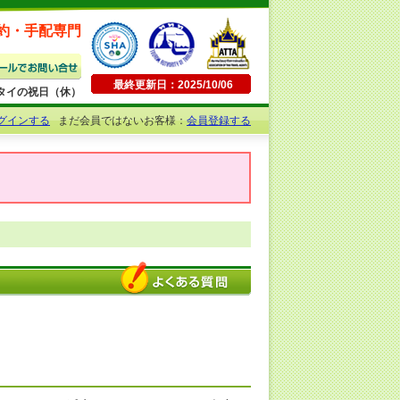
約・手配専門
最終更新日：2025/10/06
日曜・タイの祝日（休）
グインする
まだ会員ではないお客様：
会員登録する