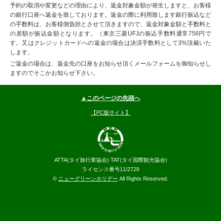
予約の取消や変更などの理由により、返金対象金額が発生しますと、お客様
の銀行口座へ返金を致しております。返金の際に利用致します銀行振込など
の手数料は、お客様側負担とさせて頂きますので、返金対象金額と手数料と
の差額が振込金額となります。（東京三菱UFJの振込手数料通常756円で
す。又はクレジットカードへの返金の場合は決済手数料として3%頂戴いた
します。
ご返金の場合は、返金先の口座をお知らせ頂くメールフォームを御知らせし
ますのでそこかお知らせ下さい。
▲このページの先頭へ
【PC版サイト】
ATTA(タイ旅行業協会) TAT(タイ国際観光協会)
ライセンス番号11/2729
©
ニューグリーンホリデー
All Rights Reserved.