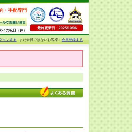
約・手配専門
最終更新日：2025/10/06
日曜・タイの祝日（休）
グインする
まだ会員ではないお客様：
会員登録する