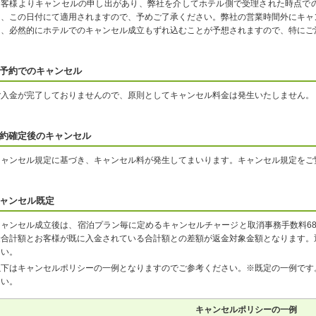
お客様よりキャンセルの申し出があり、弊社を介してホテル側で受理された時点で
は、この日付にて適用されますので、予めご了承ください。弊社の営業時間外にキャ
り、必然的にホテルでのキャンセル成立もずれ込むことが予想されますので、特にご
予約でのキャンセル
ご入金が完了しておりませんので、原則としてキャンセル料金は発生いたしません。
約確定後のキャンセル
キャンセル規定に基づき、キャンセル料が発生してまいります。キャンセル規定をご
ャンセル既定
キャンセル成立後は、宿泊プラン毎に定めるキャンセルチャージと取消事務手数料6
金合計額とお客様が既に入金されている合計額との差額が返金対象金額となります。
さい。
以下はキャンセルポリシーの一例となりますのでご参考ください。※既定の一例です
さい。
キャンセルポリシーの一例