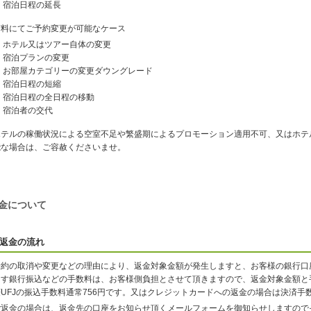
宿泊日程の延長
有料にてご予約変更が可能なケース
ホテル又はツアー自体の変更
宿泊プランの変更
お部屋カテゴリーの変更ダウングレード
宿泊日程の短縮
宿泊日程の全日程の移動
宿泊者の交代
ホテルの稼働状況による空室不足や繁盛期によるプロモーション適用不可、又はホテ
能な場合は、ご容赦くださいませ。
金について
返金の流れ
予約の取消や変更などの理由により、返金対象金額が発生しますと、お客様の銀行口
ます銀行振込などの手数料は、お客様側負担とさせて頂きますので、返金対象金額と
菱UFJの振込手数料通常756円です。又はクレジットカードへの返金の場合は決済手
ご返金の場合は、返金先の口座をお知らせ頂くメールフォームを御知らせしますので