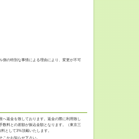
ル側の特別な事情による理由により、変更が不可
座へ返金を致しております。返金の際に利用致し
手数料との差額が振込金額となります。（東京三
数料として3%頂戴いたします。
そこかお知らせ下さい。