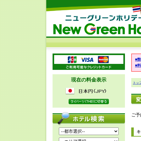
■
■
現在の料金表示
トッ
変
ご予
キ