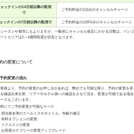
ェックインの14日前以降の取消
ご予約料金の1泊分のキャンセルチャージ
で
ェックインの7日前以降の取消で
ご予約料金の100%分のキャンセルチャージ
※シーズンや都市にもよりますが、一般的にキャンセル規定にかかる日数は、バンコ
ゾートエリアは2～4週間程度が目安となります。
約の変更について
予約変更の流れ
お客様より、予約の変更のお申し出があれば、弊社でも可能な限り、予約の変更を承
容を確認出来次第、ツアーやホテル側への確認をさせて頂き、変更が可能である場合
ケースもございます。
無料にてご予約変更が可能なケース
宿泊者名簿のスペルミスやタイトル、年齢の修正
有料オプションの変更
リクエストの変更
お部屋カテゴリーの変更アップグレード