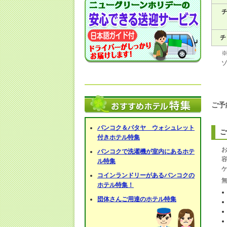
チ
チ
ご予
バンコク＆パタヤ ウォシュレット
ご
付きホテル特集
バンコクで洗濯機が室内にあるホテ
ル特集
コインランドリーがあるバンコクの
ホテル特集！
団体さんご用達のホテル特集