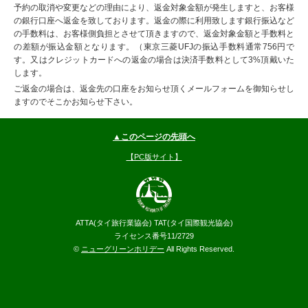
予約の取消や変更などの理由により、返金対象金額が発生しますと、お客様
の銀行口座へ返金を致しております。返金の際に利用致します銀行振込など
の手数料は、お客様側負担とさせて頂きますので、返金対象金額と手数料と
の差額が振込金額となります。（東京三菱UFJの振込手数料通常756円で
す。又はクレジットカードへの返金の場合は決済手数料として3%頂戴いた
します。
ご返金の場合は、返金先の口座をお知らせ頂くメールフォームを御知らせし
ますのでそこかお知らせ下さい。
▲このページの先頭へ
【PC版サイト】
ATTA(タイ旅行業協会) TAT(タイ国際観光協会)
ライセンス番号11/2729
©
ニューグリーンホリデー
All Rights Reserved.