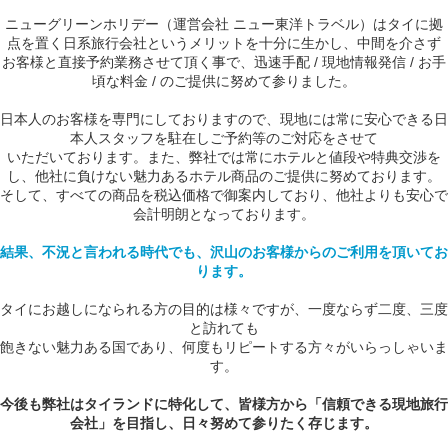
ニューグリーンホリデー（運営会社 ニュー東洋トラベル）はタイに拠
点を置く日系旅行会社というメリットを十分に生かし、中間を介さず
お客様と直接予約業務させて頂く事で、迅速手配 / 現地情報発信 / お手
頃な料金 / のご提供に努めて参りました。
日本人のお客様を専門にしておりますので、現地には常に安心できる日
本人スタッフを駐在しご予約等のご対応をさせて
いただいております。また、弊社では常にホテルと値段や特典交渉を
し、他社に負けない魅力あるホテル商品のご提供に努めております。
そして、すべての商品を税込価格で御案内しており、他社よりも安心で
会計明朗となっております。
結果、不況と言われる時代でも、沢山のお客様からのご利用を頂いてお
ります。
タイにお越しになられる方の目的は様々ですが、一度ならず二度、三度
と訪れても
飽きない魅力ある国であり、何度もリピートする方々がいらっしゃいま
す。
今後も弊社はタイランドに特化して、皆様方から「信頼できる現地旅行
会社」を目指し、日々努めて参りたく存じます。