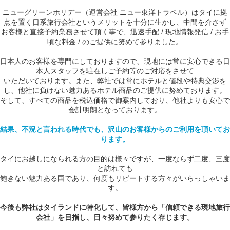
ニューグリーンホリデー（運営会社 ニュー東洋トラベル）はタイに拠
点を置く日系旅行会社というメリットを十分に生かし、中間を介さず
お客様と直接予約業務させて頂く事で、迅速手配 / 現地情報発信 / お手
頃な料金 / のご提供に努めて参りました。
日本人のお客様を専門にしておりますので、現地には常に安心できる日
本人スタッフを駐在しご予約等のご対応をさせて
いただいております。また、弊社では常にホテルと値段や特典交渉を
し、他社に負けない魅力あるホテル商品のご提供に努めております。
そして、すべての商品を税込価格で御案内しており、他社よりも安心で
会計明朗となっております。
結果、不況と言われる時代でも、沢山のお客様からのご利用を頂いてお
ります。
タイにお越しになられる方の目的は様々ですが、一度ならず二度、三度
と訪れても
飽きない魅力ある国であり、何度もリピートする方々がいらっしゃいま
す。
今後も弊社はタイランドに特化して、皆様方から「信頼できる現地旅行
会社」を目指し、日々努めて参りたく存じます。