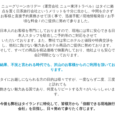
ニューグリーンホリデー（運営会社 ニュー東洋トラベル）はタイに拠
点を置く日系旅行会社というメリットを十分に生かし、中間を介さず
お客様と直接予約業務させて頂く事で、迅速手配 / 現地情報発信 / お手
頃な料金 / のご提供に努めて参りました。
日本人のお客様を専門にしておりますので、現地には常に安心できる日
本人スタッフを駐在しご予約等のご対応をさせて
いただいております。また、弊社では常にホテルと値段や特典交渉を
し、他社に負けない魅力あるホテル商品のご提供に努めております。
そして、すべての商品を税込価格で御案内しており、他社よりも安心で
会計明朗となっております。
結果、不況と言われる時代でも、沢山のお客様からのご利用を頂いてお
ります。
タイにお越しになられる方の目的は様々ですが、一度ならず二度、三度
と訪れても
飽きない魅力ある国であり、何度もリピートする方々がいらっしゃいま
す。
今後も弊社はタイランドに特化して、皆様方から「信頼できる現地旅行
会社」を目指し、日々努めて参りたく存じます。