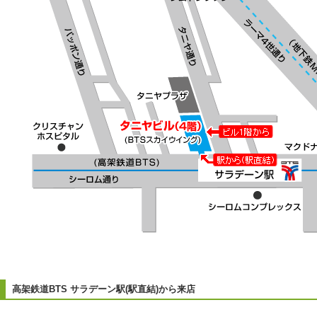
高架鉄道BTS サラデーン駅(駅直結)から来店