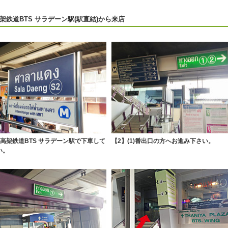
架鉄道BTS サラデーン駅(駅直結)から来店
】高架鉄道BTS サラデーン駅で下車して
【2】(1)番出口の方へお進み下さい。
い。