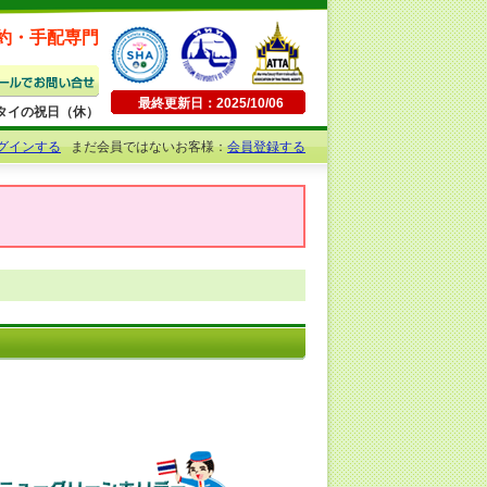
約・手配専門
最終更新日：2025/10/06
日曜・タイの祝日（休）
グインする
まだ会員ではないお客様：
会員登録する