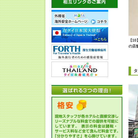
【1
の店
タ