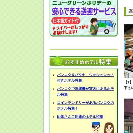
高
バンコク＆パタヤ ウォシュレット
付きホテル特集
【1
下さ
バンコクで洗濯機が室内にあるホテ
ル特集
コインランドリーがあるバンコクの
ホテル特集！
団体さんご用達のホテル特集