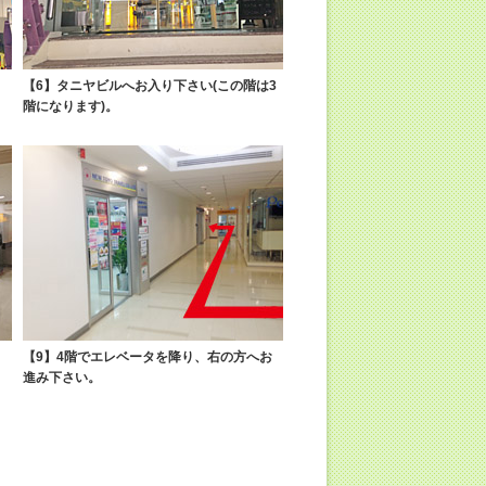
【6】タニヤビルへお入り下さい(この階は3
階になります)。
り
【9】4階でエレベータを降り、右の方へお
進み下さい。