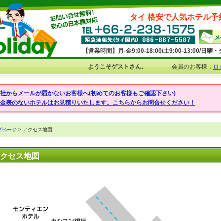
タイ 格安で人気ホテル予
【営業時間】月-金9:00-18:00/土9:00-13:00/
ようこそゲストさん。
会員のお客様：
ロ
弊社からメールが届かないお客様へ(初めてのお客様もご確認下さい)
料金表のないホテルはお見積りいたします。こちらからお問合せください！
プページ
> アクセス地図
クセス地図