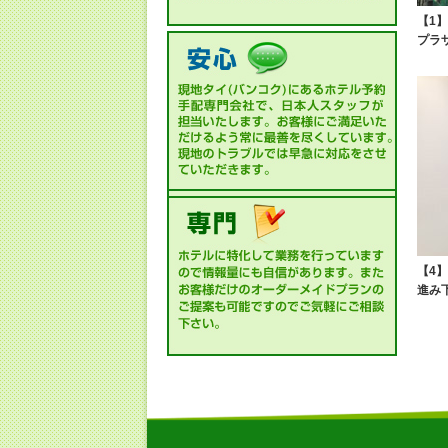
【1
プラ
【4
進み