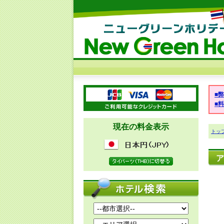
■
■
現在の料金表示
トッ
ア