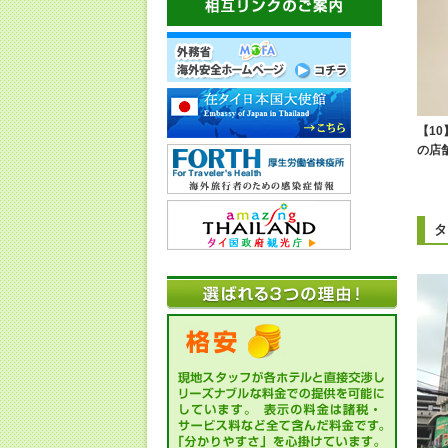
【1
の店
タ