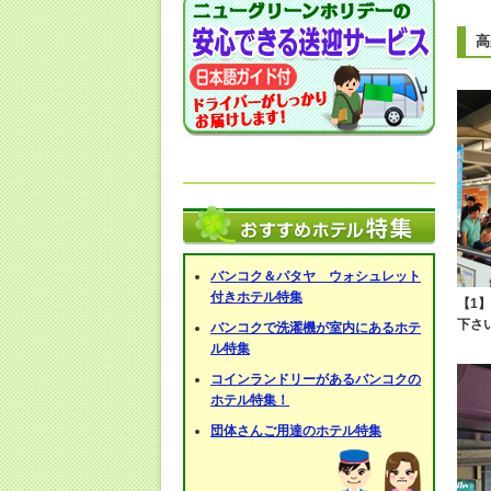
高
バンコク＆パタヤ ウォシュレット
付きホテル特集
【1
下さ
バンコクで洗濯機が室内にあるホテ
ル特集
コインランドリーがあるバンコクの
ホテル特集！
団体さんご用達のホテル特集