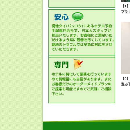
【1
プラ
【4
進み