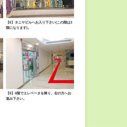
【6】タニヤビルへお入り下さい(この階は3
階になります)。
り
【9】4階でエレベータを降り、右の方へお
進み下さい。