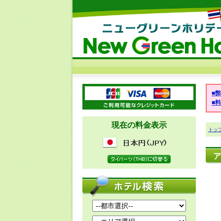
■
■
現在の料金表示
トッ
ア