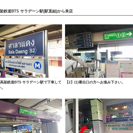
架鉄道BTS サラデーン駅(駅直結)から来店
】高架鉄道BTS サラデーン駅で下車して
【2】(1)番出口の方へお進み下さい。
い。