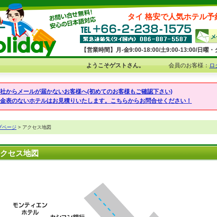
タイ 格安で人気ホテル予
【営業時間】月-金9:00-18:00/土9:00-13:00/
ようこそゲストさん。
会員のお客様：
ロ
弊社からメールが届かないお客様へ(初めてのお客様もご確認下さい)
料金表のないホテルはお見積りいたします。こちらからお問合せください！
プページ
> アクセス地図
クセス地図