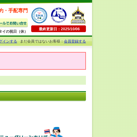
約・手配専門
最終更新日：2025/10/06
日曜・タイの祝日（休）
グインする
まだ会員ではないお客様：
会員登録する