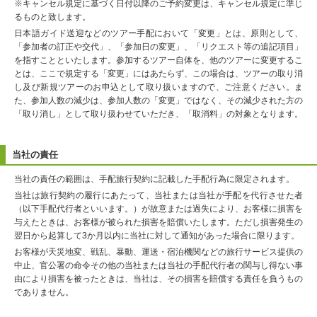
※キャンセル規定に基づく日付以降のご予約変更は、キャンセル規定に準じ
るものと致します。
日本語ガイド送迎などのツアー手配において「変更」とは、原則として、
「参加者の訂正や交代」、「参加日の変更」、「リクエスト等の追記項目」
を指すことといたします。参加するツアー自体を、他のツアーに変更するこ
とは、ここで規定する「変更」にはあたらず、この場合は、ツアーの取り消
し及び新規ツアーのお申込として取り扱いますので、ご注意ください。ま
た、参加人数の減少は、参加人数の「変更」ではなく、その減少された方の
「取り消し」として取り扱わせていただき、「取消料」の対象となります。
当社の責任
当社の責任の範囲は、手配旅行契約に記載した手配行為に限定されます。
当社は旅行契約の履行にあたって、当社または当社が手配を代行させた者
（以下手配代行者といいます。）が故意または過失により、お客様に損害を
与えたときは、お客様が被られた損害を賠償いたします。ただし損害発生の
翌日から起算して3か月以内に当社に対して通知があった場合に限ります。
お客様が天災地変、戦乱、暴動、運送・宿泊機関などの旅行サービス提供の
中止、官公署の命令その他の当社または当社の手配代行者の関与し得ない事
由により損害を被ったときは、当社は、その損害を賠償する責任を負うもの
でありません。