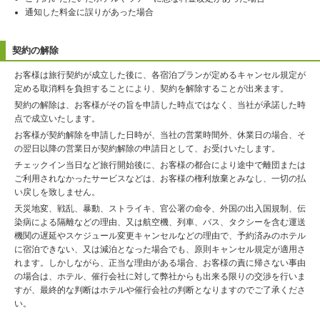
通知した料金に誤りがあった場合
契約の解除
お客様は旅行契約が成立した後に、各宿泊プランが定めるキャンセル規定が
定める取消料を負担することにより、契約を解除することが出来ます。
契約の解除は、お客様がその旨を申請した時点ではなく、当社が承諾した時
点で成立いたします。
お客様が契約解除を申請した日時が、当社の営業時間外、休業日の場合、そ
の翌日以降の営業日が契約解除の申請日として、お受けいたします。
チェックイン当日など旅行開始後に、お客様の都合により途中で離団または
ご利用されなかったサービスなどは、お客様の権利放棄とみなし、一切の払
い戻しを致しません。
天災地変、戦乱、暴動、ストライキ、官公署の命令、外国の出入国規制、伝
染病による隔離などの理由、又は航空機、列車、バス、タクシーを含む運送
機関の遅延やスケジュール変更キャンセルなどの理由で、予約済みのホテル
に宿泊できない、又は減泊となった場合でも、原則キャンセル規定が適用さ
れます。しかしながら、正当な理由がある場合、お客様の責に帰さない事由
の場合は、ホテル、催行会社に対して弊社からも出来る限りの交渉を行いま
すが、最終的な判断はホテルや催行会社の判断となりますのでご了承くださ
い。