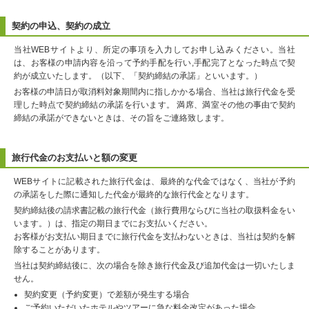
契約の申込、契約の成立
当社WEBサイトより、所定の事項を入力してお申し込みください。当社
は、お客様の申請内容を沿って予約手配を行い,手配完了となった時点で契
約が成立いたします。（以下、「契約締結の承諾」といいます。）
お客様の申請日が取消料対象期間内に指しかかる場合、当社は旅行代金を受
理した時点で契約締結の承諾を行います。 満席、満室その他の事由で契約
締結の承諾ができないときは、その旨をご連絡致します。
旅行代金のお支払いと額の変更
WEBサイトに記載された旅行代金は、最終的な代金ではなく、当社が予約
の承諾をした際に通知した代金が最終的な旅行代金となります。
契約締結後の請求書記載の旅行代金（旅行費用ならびに当社の取扱料金をい
います。）は、指定の期日までにお支払いください。
お客様がお支払い期日までに旅行代金を支払わないときは、当社は契約を解
除することがあります。
当社は契約締結後に、次の場合を除き旅行代金及び追加代金は一切いたしま
せん。
契約変更（予約変更）で差額が発生する場合
ご予約いただいたホテルやツアーに急な料金改定があった場合