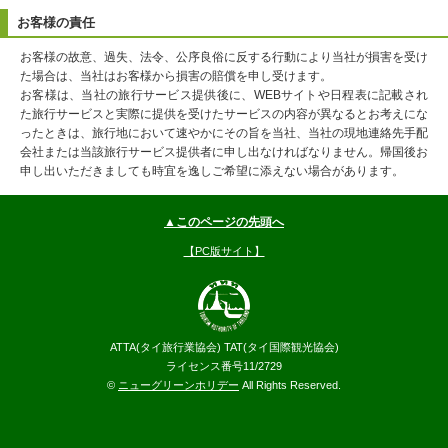
お客様の責任
お客様の故意、過失、法令、公序良俗に反する行動により当社が損害を受け
た場合は、当社はお客様から損害の賠償を申し受けます。
お客様は、当社の旅行サービス提供後に、WEBサイトや日程表に記載され
た旅行サービスと実際に提供を受けたサービスの内容が異なるとお考えにな
ったときは、旅行地において速やかにその旨を当社、当社の現地連絡先手配
会社または当該旅行サービス提供者に申し出なければなりません。帰国後お
申し出いただきましても時宜を逸しご希望に添えない場合があります。
▲このページの先頭へ
【PC版サイト】
ATTA(タイ旅行業協会) TAT(タイ国際観光協会)
ライセンス番号11/2729
©
ニューグリーンホリデー
All Rights Reserved.