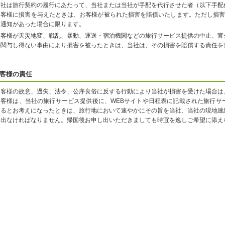
当社は旅行契約の履行にあたって、当社または当社が手配を代行させた者（以下手配
お客様に損害を与えたときは、お客様が被られた損害を賠償いたします。ただし損害
て通知があった場合に限ります。
お客様が天災地変、戦乱、暴動、運送・宿泊機関などの旅行サービス提供の中止、官
の関与し得ない事由により損害を被ったときは、当社は、その損害を賠償する責任を
客様の責任
お客様の故意、過失、法令、公序良俗に反する行動により当社が損害を受けた場合は
お客様は、当社の旅行サービス提供後に、WEBサイトや日程表に記載された旅行サ
なるとお考えになったときは、旅行地において速やかにその旨を当社、当社の現地連
し出なければなりません。帰国後お申し出いただきましても時宜を逸しご希望に添え