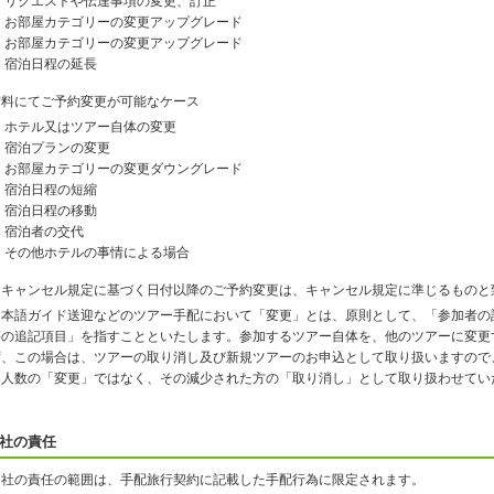
リクエストや伝達事項の変更、訂正
お部屋カテゴリーの変更アップグレード
お部屋カテゴリーの変更アップグレード
宿泊日程の延長
有料にてご予約変更が可能なケース
ホテル又はツアー自体の変更
宿泊プランの変更
お部屋カテゴリーの変更ダウングレード
宿泊日程の短縮
宿泊日程の移動
宿泊者の交代
その他ホテルの事情による場合
※キャンセル規定に基づく日付以降のご予約変更は、キャンセル規定に準じるものと
日本語ガイド送迎などのツアー手配において「変更」とは、原則として、「参加者の
等の追記項目」を指すことといたします。参加するツアー自体を、他のツアーに変更
ず、この場合は、ツアーの取り消し及び新規ツアーのお申込として取り扱いますので
加人数の「変更」ではなく、その減少された方の「取り消し」として取り扱わせてい
社の責任
当社の責任の範囲は、手配旅行契約に記載した手配行為に限定されます。