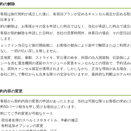
約の解除
お客様は旅行契約が成立した後に、各宿泊プランが定めるキャンセル規定が定める取
が出来ます。
契約の解除は、お客様がその旨を申請した時点ではなく、当社が承諾した時点で成立
お客様が契約解除を申請した日時が、当社の営業時間外、休業日の場合、その翌日以
たします。
チェックイン当日など旅行開始後に、お客様の都合により途中で離団またはご利用さ
みなし、一切の払い戻しを致しません。
天災地変、戦乱、暴動、ストライキ、官公署の命令、外国の出入国規制、伝染病によ
クシーを含む運送機関の遅延やスケジュール変更キャンセルなどの理由で、予約済み
でも、原則キャンセル規定が適用されます。しかしながら、正当な理由がある場合、
行会社に対して弊社からも出来る限りの交渉を行いますが、最終的な判断はホテルや
約内容の変更
お客様から契約内容の変更の申請があったときは、当社は可能な限りお客様の求めに
数料50バーツ相当を申し受ける場合はございます。
無料にてご予約変更が可能なケース
宿泊者名簿のスペルミスやタイトル、年齢の修正
有料追加オプションの変更