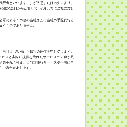
代行者といいます。）が故意または過失により、
発生の翌日から起算して3か月以内に当社に対し
公署の命令その他の当社または当社の手配代行者
負うものでありません。
、当社はお客様から損害の賠償を申し受けます。
ービスと実際に提供を受けたサービスの内容が異
絡先手配会社または当該旅行サービス提供者に申
ない場合があります。