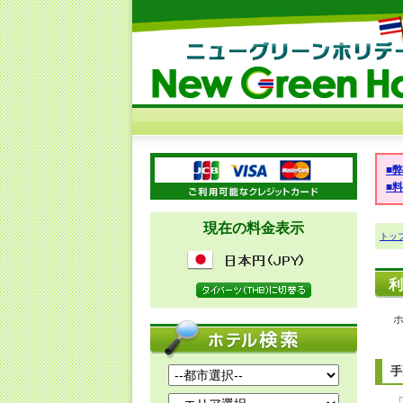
■
■
現在の料金表示
トッ
利
手