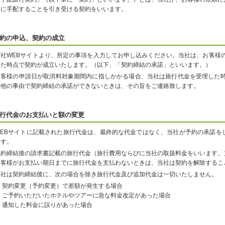
うに手配することを引き受ける契約をいいます。
約の申込、契約の成立
当社WEBサイトより、所定の事項を入力してお申し込みください。当社は、お客様
った時点で契約が成立いたします。（以下、「契約締結の承諾」といいます。）
お客様の申請日が取消料対象期間内に指しかかる場合、当社は旅行代金を受理した時
の他の事由で契約締結の承諾ができないときは、その旨をご連絡致します。
行代金のお支払いと額の変更
WEBサイトに記載された旅行代金は、最終的な代金ではなく、当社が予約の承諾を
ます。
契約締結後の請求書記載の旅行代金（旅行費用ならびに当社の取扱料金をいいます。
お客様がお支払い期日までに旅行代金を支払わないときは、当社は契約を解除するこ
当社は契約締結後に、次の場合を除き旅行代金及び追加代金は一切いたしません。
契約変更（予約変更）で差額が発生する場合
ご予約いただいたホテルやツアーに急な料金改定があった場合
通知した料金に誤りがあった場合