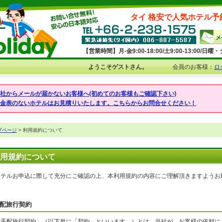
タイ 格安で人気ホテル予
【営業時間】月-金9:00-18:00/土9:00-13:00/
ようこそゲストさん。
会員のお客様：
ロ
弊社からメールが届かないお客様へ(初めてのお客様もご確認下さい)
料金表のないホテルはお見積りいたします。こちらからお問合せください！
プページ
> 利用規約について
用規約について
ホテルお申込に際して充分にご確認の上、本利用規約の内容にご理解頂きますようお
配旅行契約
「手配旅行契約」（以下単に「契約」といいます。）とは、当社が、お客様の依頼に