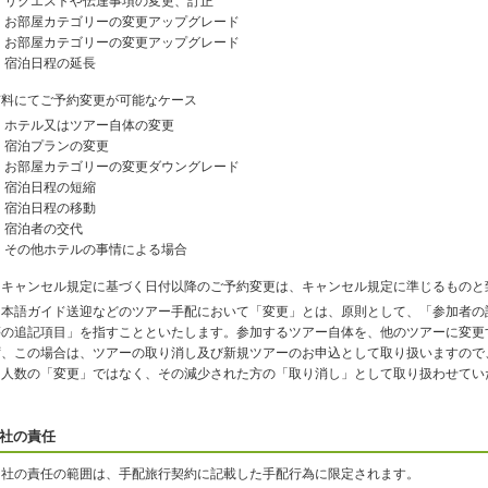
リクエストや伝達事項の変更、訂正
お部屋カテゴリーの変更アップグレード
お部屋カテゴリーの変更アップグレード
宿泊日程の延長
有料にてご予約変更が可能なケース
ホテル又はツアー自体の変更
宿泊プランの変更
お部屋カテゴリーの変更ダウングレード
宿泊日程の短縮
宿泊日程の移動
宿泊者の交代
その他ホテルの事情による場合
※キャンセル規定に基づく日付以降のご予約変更は、キャンセル規定に準じるものと
日本語ガイド送迎などのツアー手配において「変更」とは、原則として、「参加者の
等の追記項目」を指すことといたします。参加するツアー自体を、他のツアーに変更
ず、この場合は、ツアーの取り消し及び新規ツアーのお申込として取り扱いますので
加人数の「変更」ではなく、その減少された方の「取り消し」として取り扱わせてい
社の責任
当社の責任の範囲は、手配旅行契約に記載した手配行為に限定されます。