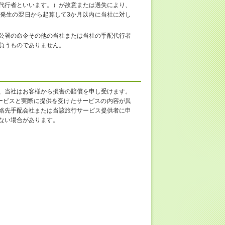
代行者といいます。）が故意または過失により、
発生の翌日から起算して3か月以内に当社に対し
公署の命令その他の当社または当社の手配代行者
負うものでありません。
、当社はお客様から損害の賠償を申し受けます。
ービスと実際に提供を受けたサービスの内容が異
絡先手配会社または当該旅行サービス提供者に申
ない場合があります。