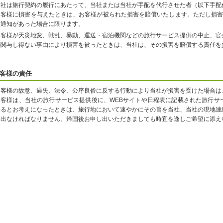
当社は旅行契約の履行にあたって、当社または当社が手配を代行させた者（以下手配
お客様に損害を与えたときは、お客様が被られた損害を賠償いたします。ただし損害
て通知があった場合に限ります。
お客様が天災地変、戦乱、暴動、運送・宿泊機関などの旅行サービス提供の中止、官
の関与し得ない事由により損害を被ったときは、当社は、その損害を賠償する責任を
客様の責任
お客様の故意、過失、法令、公序良俗に反する行動により当社が損害を受けた場合は
お客様は、当社の旅行サービス提供後に、WEBサイトや日程表に記載された旅行サ
なるとお考えになったときは、旅行地において速やかにその旨を当社、当社の現地連
し出なければなりません。帰国後お申し出いただきましても時宜を逸しご希望に添え