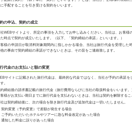
うに手配することを引き受ける契約をいいます。
約の申込、契約の成立
当社WEBサイトより、所定の事項を入力してお申し込みください。当社は、お客様
った時点で契約が成立いたします。（以下、「契約締結の承諾」といいます。）
お客様の申請日が取消料対象期間内に指しかかる場合、当社は旅行代金を受理した時
の他の事由で契約締結の承諾ができないときは、その旨をご連絡致します。
行代金のお支払いと額の変更
WEBサイトに記載された旅行代金は、最終的な代金ではなく、当社が予約の承諾を
ます。
契約締結後の請求書記載の旅行代金（旅行費用ならびに当社の取扱料金をいいます。
お客様がお支払い期日までに旅行代金を支払わないときは、当社は契約を解除するこ
当社は契約締結後に、次の場合を除き旅行代金及び追加代金は一切いたしません。
契約変更（予約変更）で差額が発生する場合
ご予約いただいたホテルやツアーに急な料金改定があった場合
通知した料金に誤りがあった場合