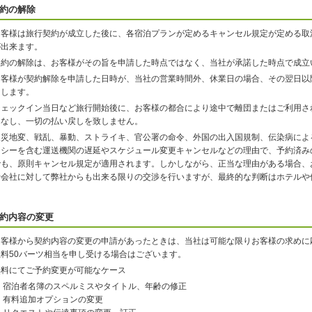
約の解除
お客様は旅行契約が成立した後に、各宿泊プランが定めるキャンセル規定が定める取
が出来ます。
契約の解除は、お客様がその旨を申請した時点ではなく、当社が承諾した時点で成立
お客様が契約解除を申請した日時が、当社の営業時間外、休業日の場合、その翌日以
たします。
チェックイン当日など旅行開始後に、お客様の都合により途中で離団またはご利用さ
みなし、一切の払い戻しを致しません。
天災地変、戦乱、暴動、ストライキ、官公署の命令、外国の出入国規制、伝染病によ
クシーを含む運送機関の遅延やスケジュール変更キャンセルなどの理由で、予約済み
でも、原則キャンセル規定が適用されます。しかしながら、正当な理由がある場合、
行会社に対して弊社からも出来る限りの交渉を行いますが、最終的な判断はホテルや
約内容の変更
お客様から契約内容の変更の申請があったときは、当社は可能な限りお客様の求めに
数料50バーツ相当を申し受ける場合はございます。
無料にてご予約変更が可能なケース
宿泊者名簿のスペルミスやタイトル、年齢の修正
有料追加オプションの変更