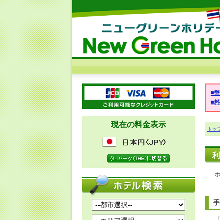
■
■
現在の料金表示
トッ
利
手