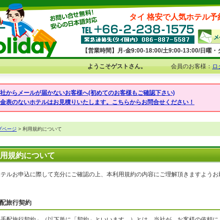
タイ 格安で人気ホテル予
【営業時間】月-金9:00-18:00/土9:00-13:00/
ようこそゲストさん。
会員のお客様：
ロ
弊社からメールが届かないお客様へ(初めてのお客様もご確認下さい)
料金表のないホテルはお見積りいたします。こちらからお問合せください！
プページ
> 利用規約について
用規約について
ホテルお申込に際して充分にご確認の上、本利用規約の内容にご理解頂きますようお
配旅行契約
「手配旅行契約」（以下単に「契約」といいます。）とは、当社が、お客様の依頼に