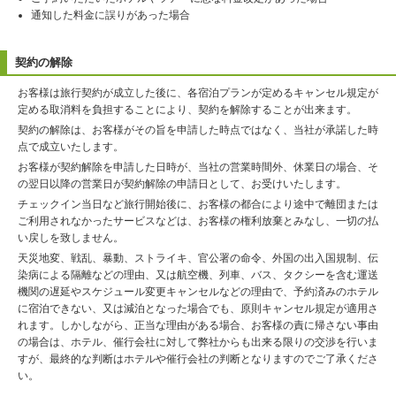
通知した料金に誤りがあった場合
契約の解除
お客様は旅行契約が成立した後に、各宿泊プランが定めるキャンセル規定が
定める取消料を負担することにより、契約を解除することが出来ます。
契約の解除は、お客様がその旨を申請した時点ではなく、当社が承諾した時
点で成立いたします。
お客様が契約解除を申請した日時が、当社の営業時間外、休業日の場合、そ
の翌日以降の営業日が契約解除の申請日として、お受けいたします。
チェックイン当日など旅行開始後に、お客様の都合により途中で離団または
ご利用されなかったサービスなどは、お客様の権利放棄とみなし、一切の払
い戻しを致しません。
天災地変、戦乱、暴動、ストライキ、官公署の命令、外国の出入国規制、伝
染病による隔離などの理由、又は航空機、列車、バス、タクシーを含む運送
機関の遅延やスケジュール変更キャンセルなどの理由で、予約済みのホテル
に宿泊できない、又は減泊となった場合でも、原則キャンセル規定が適用さ
れます。しかしながら、正当な理由がある場合、お客様の責に帰さない事由
の場合は、ホテル、催行会社に対して弊社からも出来る限りの交渉を行いま
すが、最終的な判断はホテルや催行会社の判断となりますのでご了承くださ
い。