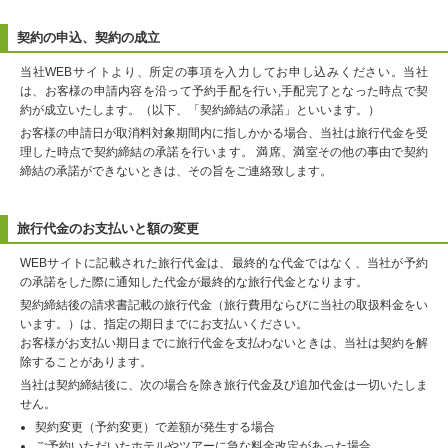
契約の申込、契約の成立
当社WEBサイトより、所定の事項を入力してお申し込みください。当社
は、お客様の申請内容を沿って予約手配を行い,手配完了となった時点で契
約が成立いたします。（以下、「契約締結の承諾」といいます。）
お客様の申請日が取消料対象期間内に指しかかる場合、当社は旅行代金を受
理した時点で契約締結の承諾を行います。 満席、満室その他の事由で契約
締結の承諾ができないときは、その旨をご連絡致します。
旅行代金のお支払いと額の変更
WEBサイトに記載された旅行代金は、最終的な代金ではなく、当社が予約
の承諾をした際に通知した代金が最終的な旅行代金となります。
契約締結後の請求書記載の旅行代金（旅行費用ならびに当社の取扱料金をい
います。）は、指定の期日までにお支払いください。
お客様がお支払い期日までに旅行代金を支払わないときは、当社は契約を解
除することがあります。
当社は契約締結後に、次の場合を除き旅行代金及び追加代金は一切いたしま
せん。
契約変更（予約変更）で差額が発生する場合
ご予約いただいたホテルやツアーに急な料金改定があった場合