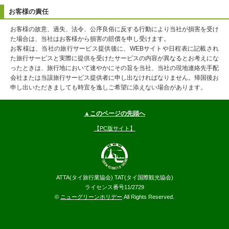
お客様の責任
お客様の故意、過失、法令、公序良俗に反する行動により当社が損害を受け
た場合は、当社はお客様から損害の賠償を申し受けます。
お客様は、当社の旅行サービス提供後に、WEBサイトや日程表に記載され
た旅行サービスと実際に提供を受けたサービスの内容が異なるとお考えにな
ったときは、旅行地において速やかにその旨を当社、当社の現地連絡先手配
会社または当該旅行サービス提供者に申し出なければなりません。帰国後お
申し出いただきましても時宜を逸しご希望に添えない場合があります。
▲このページの先頭へ
【PC版サイト】
ATTA(タイ旅行業協会) TAT(タイ国際観光協会)
ライセンス番号11/2729
©
ニューグリーンホリデー
All Rights Reserved.