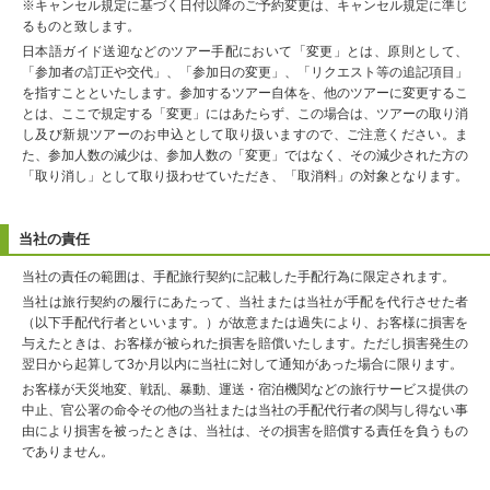
※キャンセル規定に基づく日付以降のご予約変更は、キャンセル規定に準じ
るものと致します。
日本語ガイド送迎などのツアー手配において「変更」とは、原則として、
「参加者の訂正や交代」、「参加日の変更」、「リクエスト等の追記項目」
を指すことといたします。参加するツアー自体を、他のツアーに変更するこ
とは、ここで規定する「変更」にはあたらず、この場合は、ツアーの取り消
し及び新規ツアーのお申込として取り扱いますので、ご注意ください。ま
た、参加人数の減少は、参加人数の「変更」ではなく、その減少された方の
「取り消し」として取り扱わせていただき、「取消料」の対象となります。
当社の責任
当社の責任の範囲は、手配旅行契約に記載した手配行為に限定されます。
当社は旅行契約の履行にあたって、当社または当社が手配を代行させた者
（以下手配代行者といいます。）が故意または過失により、お客様に損害を
与えたときは、お客様が被られた損害を賠償いたします。ただし損害発生の
翌日から起算して3か月以内に当社に対して通知があった場合に限ります。
お客様が天災地変、戦乱、暴動、運送・宿泊機関などの旅行サービス提供の
中止、官公署の命令その他の当社または当社の手配代行者の関与し得ない事
由により損害を被ったときは、当社は、その損害を賠償する責任を負うもの
でありません。