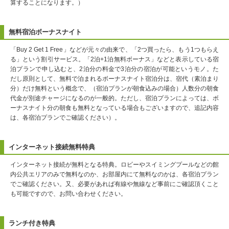
算することになります。）
無料宿泊ボーナスナイト
「Buy 2 Get 1 Free」などが元々の由来で、「2つ買ったら、もう1つもらえ
る」という割引サービス。「2泊+1泊無料ボーナス」などと表示している宿
泊プランで申し込むと、2泊分の料金で3泊分の宿泊が可能というモノ。た
だし原則として、無料で泊まれるボーナスナイト宿泊分は、宿代（素泊まり
分）だけ無料という概念で、（宿泊プランが朝食込みの場合）人数分の朝食
代金が別途チャージになるのが一般的。ただし、宿泊プランによっては、ボ
ーナスナイト分の朝食も無料となっている場合もございますので、追記内容
は、各宿泊プランでご確認ください）。
インターネット接続無料特典
インターネット接続が無料となる特典。ロビーやスイミングプールなどの館
内公共エリアのみで無料なのか、お部屋内にて無料なのかは、各宿泊プラン
でご確認ください。又、必要があれば有線や無線など事前にご確認頂くこと
も可能ですので、お問い合わせください。
ランチ付き特典