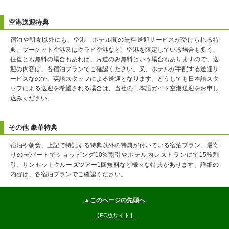
空港送迎特典
宿泊や朝食以外にも、空港－ホテル間の無料送迎サービスが受けられる特
典。プーケット空港又はクラビ空港など、空港を限定している場合も多く、
往復とも無料の場合もあれば、片道のみ無料という場合もありますので、送
迎の内容は、各宿泊プランでご確認ください。又、ホテルが手配する送迎サ
ービスなので、英語スタッフによる送迎となります。どうしても日本語スタ
ッフによる送迎を希望される場合は、当社の日本語ガイド空港送迎をお申し
込みください。
その他 豪華特典
宿泊や朝食、上記で特記する特典以外の特典が付いている宿泊プラン。最寄
りのデパートでショッピング10%割引やホテル内レストランにて15%割
引、サンセットクルーズツアー1回無料など様々な特典があります。詳細の
内容は、各宿泊プランでご確認ください。
▲このページの先頭へ
【PC版サイト】