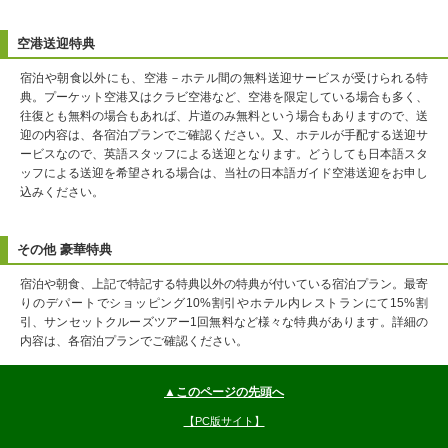
空港送迎特典
宿泊や朝食以外にも、空港－ホテル間の無料送迎サービスが受けられる特
典。プーケット空港又はクラビ空港など、空港を限定している場合も多く、
往復とも無料の場合もあれば、片道のみ無料という場合もありますので、送
迎の内容は、各宿泊プランでご確認ください。又、ホテルが手配する送迎サ
ービスなので、英語スタッフによる送迎となります。どうしても日本語スタ
ッフによる送迎を希望される場合は、当社の日本語ガイド空港送迎をお申し
込みください。
その他 豪華特典
宿泊や朝食、上記で特記する特典以外の特典が付いている宿泊プラン。最寄
りのデパートでショッピング10%割引やホテル内レストランにて15%割
引、サンセットクルーズツアー1回無料など様々な特典があります。詳細の
内容は、各宿泊プランでご確認ください。
▲このページの先頭へ
【PC版サイト】