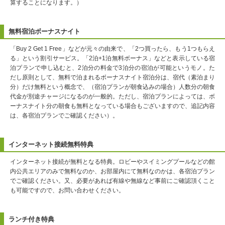
算することになります。）
無料宿泊ボーナスナイト
「Buy 2 Get 1 Free」などが元々の由来で、「2つ買ったら、もう1つもらえ
る」という割引サービス。「2泊+1泊無料ボーナス」などと表示している宿
泊プランで申し込むと、2泊分の料金で3泊分の宿泊が可能というモノ。た
だし原則として、無料で泊まれるボーナスナイト宿泊分は、宿代（素泊まり
分）だけ無料という概念で、（宿泊プランが朝食込みの場合）人数分の朝食
代金が別途チャージになるのが一般的。ただし、宿泊プランによっては、ボ
ーナスナイト分の朝食も無料となっている場合もございますので、追記内容
は、各宿泊プランでご確認ください）。
インターネット接続無料特典
インターネット接続が無料となる特典。ロビーやスイミングプールなどの館
内公共エリアのみで無料なのか、お部屋内にて無料なのかは、各宿泊プラン
でご確認ください。又、必要があれば有線や無線など事前にご確認頂くこと
も可能ですので、お問い合わせください。
ランチ付き特典