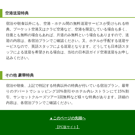
空港送迎特典
宿泊や朝食以外にも、空港－ホテル間の無料送迎サービスが受けられる特
典。プーケット空港又はクラビ空港など、空港を限定している場合も多く、
往復とも無料の場合もあれば、片道のみ無料という場合もありますので、送
迎の内容は、各宿泊プランでご確認ください。又、ホテルが手配する送迎サ
ービスなので、英語スタッフによる送迎となります。どうしても日本語スタ
ッフによる送迎を希望される場合は、当社の日本語ガイド空港送迎をお申し
込みください。
その他 豪華特典
宿泊や朝食、上記で特記する特典以外の特典が付いている宿泊プラン。最寄
りのデパートでショッピング10%割引やホテル内レストランにて15%割
引、サンセットクルーズツアー1回無料など様々な特典があります。詳細の
内容は、各宿泊プランでご確認ください。
▲このページの先頭へ
【PC版サイト】