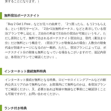
算することになります。）
無料宿泊ボーナスナイト
「Buy 2 Get 1 Free」などが元々の由来で、「2つ買ったら、もう1つもらえ
る」という割引サービス。「2泊+1泊無料ボーナス」などと表示している宿
泊プランで申し込むと、2泊分の料金で3泊分の宿泊が可能というモノ。た
だし原則として、無料で泊まれるボーナスナイト宿泊分は、宿代（素泊まり
分）だけ無料という概念で、（宿泊プランが朝食込みの場合）人数分の朝食
代金が別途チャージになるのが一般的。ただし、宿泊プランによっては、ボ
ーナスナイト分の朝食も無料となっている場合もございますので、追記内容
は、各宿泊プランでご確認ください）。
インターネット接続無料特典
インターネット接続が無料となる特典。ロビーやスイミングプールなどの館
内公共エリアのみで無料なのか、お部屋内にて無料なのかは、各宿泊プラン
でご確認ください。又、必要があれば有線や無線など事前にご確認頂くこと
も可能ですので、お問い合わせください。
ランチ付き特典