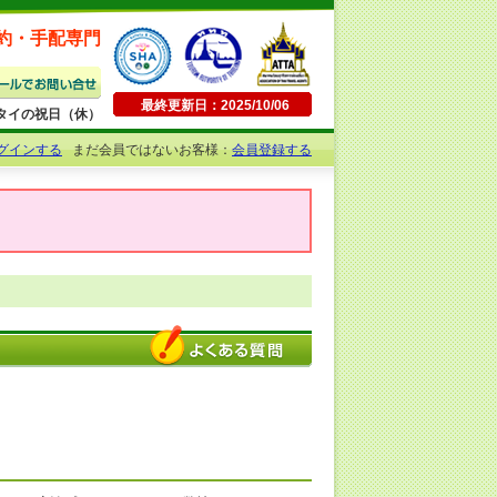
約・手配専門
最終更新日：2025/10/06
日曜・タイの祝日（休）
グインする
まだ会員ではないお客様：
会員登録する