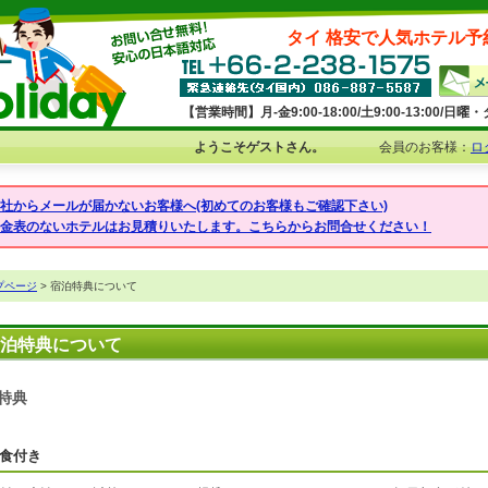
タイ 格安で人気ホテル予
【営業時間】月-金9:00-18:00/土9:00-13:00/
ようこそゲストさん。
会員のお客様：
ロ
弊社からメールが届かないお客様へ(初めてのお客様もご確認下さい)
料金表のないホテルはお見積りいたします。こちらからお問合せください！
プページ
> 宿泊特典について
泊特典について
特典
食付き