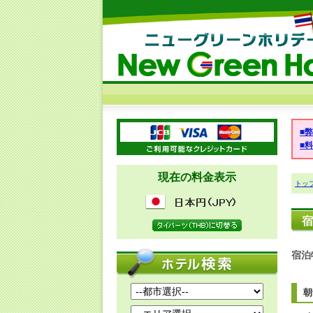
■
■
現在の料金表示
トッ
宿
宿泊
朝