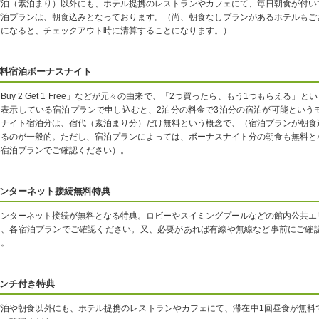
宿泊（素泊まり）以外にも、ホテル提携のレストランやカフェにて、毎日朝食が付い
宿泊プランは、朝食込みとなっております。（尚、朝食なしプランがあるホテルもご
りになると、チェックアウト時に清算することになります。）
料宿泊ボーナスナイト
Buy 2 Get 1 Free」などが元々の由来で、「2つ買ったら、もう1つもらえる
と表示している宿泊プランで申し込むと、2泊分の料金で3泊分の宿泊が可能という
スナイト宿泊分は、宿代（素泊まり分）だけ無料という概念で、（宿泊プランが朝食
なるのが一般的。ただし、宿泊プランによっては、ボーナスナイト分の朝食も無料と
各宿泊プランでご確認ください）。
ンターネット接続無料特典
インターネット接続が無料となる特典。ロビーやスイミングプールなどの館内公共エ
は、各宿泊プランでご確認ください。又、必要があれば有線や無線など事前にご確
い。
ンチ付き特典
宿泊や朝食以外にも、ホテル提携のレストランやカフェにて、滞在中1回昼食が無料