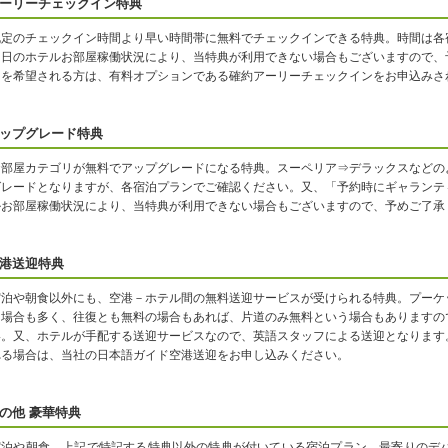
ーリーチェックイン特典
既定のチェックイン時間より早い時間帯に無料でチェックインできる特典。時間は各
当日のホテルお部屋稼働状況により、当特典が利用できない場合もございますので、
ンを希望される方は、有料オプションである確約アーリーチェックインをお申込みさ
ップグレード特典
お部屋カテゴリが無料でアップグレードになる特典。スーペリア⇒デラックスなどの
グレードとなりますが、各宿泊プランでご確認ください。又、「予約時にギャランテ
ルお部屋稼働状況により、当特典が利用できない場合もございますので、予めご了承
港送迎特典
宿泊や朝食以外にも、空港－ホテル間の無料送迎サービスが受けられる特典。プーケ
る場合も多く、往復とも無料の場合もあれば、片道のみ無料という場合もありますの
い。又、ホテルが手配する送迎サービスなので、英語スタッフによる送迎となります
れる場合は、当社の日本語ガイド空港送迎をお申し込みください。
の他 豪華特典
宿泊や朝食、上記で特記する特典以外の特典が付いている宿泊プラン。最寄りのデパ