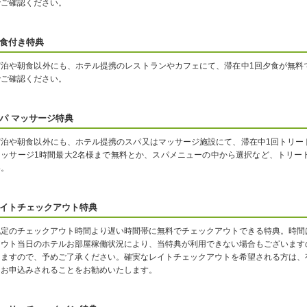
でご確認ください。
食付き特典
宿泊や朝食以外にも、ホテル提携のレストランやカフェにて、滞在中1回夕食が無料
でご確認ください。
パ マッサージ特典
宿泊や朝食以外にも、ホテル提携のスパ又はマッサージ施設にて、滞在中1回トリー
マッサージ1時間最大2名様まで無料とか、スパメニューの中から選択など、トリー
い。
イトチェックアウト特典
既定のチェックアウト時間より遅い時間帯に無料でチェックアウトできる特典。時間
アウト当日のホテルお部屋稼働状況により、当特典が利用できない場合もございます
りますので、予めご了承ください。確実なレイトチェックアウトを希望される方は、
をお申込みされることをお勧めいたします。