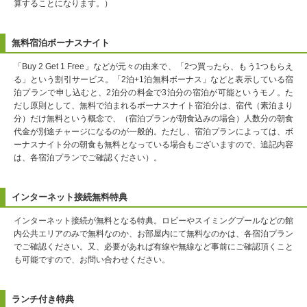
算することになります。）
無料宿泊ボーナスナイト
「Buy 2 Get 1 Free」などが元々の由来で、「2つ買ったら、もう1つもらえ
る」という割引サービス。「2泊+1泊無料ボーナス」などと表示している宿
泊プランで申し込むと、2泊分の料金で3泊分の宿泊が可能というモノ。た
だし原則として、無料で泊まれるボーナスナイト宿泊分は、宿代（素泊まり
分）だけ無料という概念で、（宿泊プランが朝食込みの場合）人数分の朝食
代金が別途チャージになるのが一般的。ただし、宿泊プランによっては、ボ
ーナスナイト分の朝食も無料となっている場合もございますので、追記内容
は、各宿泊プランでご確認ください）。
インターネット接続無料特典
インターネット接続が無料となる特典。ロビーやスイミングプールなどの館
内公共エリアのみで無料なのか、お部屋内にて無料なのかは、各宿泊プラン
でご確認ください。又、必要があれば有線や無線など事前にご確認頂くこと
も可能ですので、お問い合わせください。
ランチ付き特典