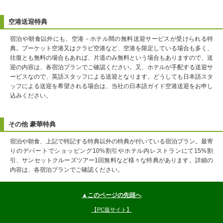
空港送迎特典
宿泊や朝食以外にも、空港－ホテル間の無料送迎サービスが受けられる特
典。プーケット空港又はクラビ空港など、空港を限定している場合も多く、
往復とも無料の場合もあれば、片道のみ無料という場合もありますので、送
迎の内容は、各宿泊プランでご確認ください。又、ホテルが手配する送迎サ
ービスなので、英語スタッフによる送迎となります。どうしても日本語スタ
ッフによる送迎を希望される場合は、当社の日本語ガイド空港送迎をお申し
込みください。
その他 豪華特典
宿泊や朝食、上記で特記する特典以外の特典が付いている宿泊プラン。最寄
りのデパートでショッピング10%割引やホテル内レストランにて15%割
引、サンセットクルーズツアー1回無料など様々な特典があります。詳細の
内容は、各宿泊プランでご確認ください。
▲このページの先頭へ
【PC版サイト】