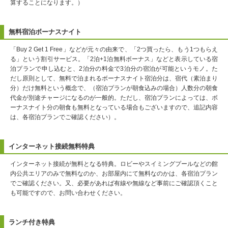
算することになります。）
無料宿泊ボーナスナイト
「Buy 2 Get 1 Free」などが元々の由来で、「2つ買ったら、もう1つもらえ
る」という割引サービス。「2泊+1泊無料ボーナス」などと表示している宿
泊プランで申し込むと、2泊分の料金で3泊分の宿泊が可能というモノ。た
だし原則として、無料で泊まれるボーナスナイト宿泊分は、宿代（素泊まり
分）だけ無料という概念で、（宿泊プランが朝食込みの場合）人数分の朝食
代金が別途チャージになるのが一般的。ただし、宿泊プランによっては、ボ
ーナスナイト分の朝食も無料となっている場合もございますので、追記内容
は、各宿泊プランでご確認ください）。
インターネット接続無料特典
インターネット接続が無料となる特典。ロビーやスイミングプールなどの館
内公共エリアのみで無料なのか、お部屋内にて無料なのかは、各宿泊プラン
でご確認ください。又、必要があれば有線や無線など事前にご確認頂くこと
も可能ですので、お問い合わせください。
ランチ付き特典