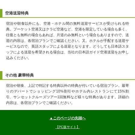
空港送迎特典
宿泊や朝食以外にも、空港－ホテル間の無料送迎サービスが受けられる特
典。プーケット空港又はクラビ空港など、空港を限定している場合も多く、
往復とも無料の場合もあれば、片道のみ無料という場合もありますので、送
迎の内容は、各宿泊プランでご確認ください。又、ホテルが手配する送迎サ
ービスなので、英語スタッフによる送迎となります。どうしても日本語スタ
ッフによる送迎を希望される場合は、当社の日本語ガイド空港送迎をお申し
込みください。
その他 豪華特典
宿泊や朝食、上記で特記する特典以外の特典が付いている宿泊プラン。最寄
りのデパートでショッピング10%割引やホテル内レストランにて15%割
引、サンセットクルーズツアー1回無料など様々な特典があります。詳細の
内容は、各宿泊プランでご確認ください。
▲このページの先頭へ
【PC版サイト】