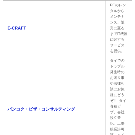
PCのレン
タルから
メンテナ
ンス、販
E-CRAFT
売に至る
までIT機器
に関する
サービス
を提供。
タイでの
トラブル
発生時の
お困り事
や法律相
談はお気
軽にどう
ぞ!! タイ
各種ビ
バンコク・ビザ・コンサルティング
ザ、会社
設立登
記、工場
操業許可