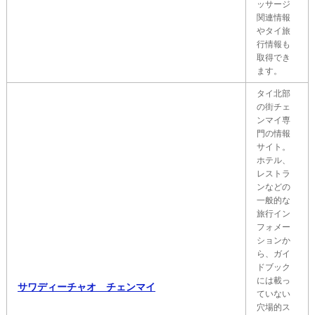
ッサージ
関連情報
やタイ旅
行情報も
取得でき
ます。
タイ北部
の街チェ
ンマイ専
門の情報
サイト。
ホテル、
レストラ
ンなどの
一般的な
旅行イン
フォメー
ションか
ら、ガイ
ドブック
には載っ
サワディーチャオ チェンマイ
ていない
穴場的ス