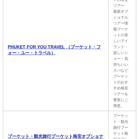
ツアー
最新オプ
ショナル
ツアー情
報プーケ
ットの美
しいアイ
PHUKET FOR YOU TRAVEL （プーケット・フ
ランド・
ォー・ユー・トラベル）
楽しいシ
ョー・気
持ちいい
スパなど
プーケッ
トのおす
すめ格安
ツアーを
豊富にご
用意。
プーケッ
ト・観光
旅行プー
ケット格
プーケット・観光旅行プーケット格安オプショナ