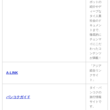
ポットの
紹介やデ
ィープな
タイ人裏
社会のド
キュメン
トまで、
徹底的に
チェンマ
イにこだ
わったコ
ンテンツ
が満載！
「アジア
総合リン
A-LINK
クサイ
ト」
タイ・バ
ンコクの
バンコクガイド
旅行情報
サイトで
す。