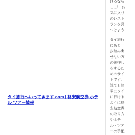
けるなら
ここ! お
気に入り
のレスト
ランを見
つけよう!
タイ旅行
にあと一
歩踏み出
せない方
の後押し
をするた
めのサイ
トです。
誰でも簡
単にタイ
タイ旅行へいってきます.com | 格安航空券 ホテ
に行ける
ル ツアー情報
ように格
安航空券
の取り方
やホテ
ル・ツア
ーの手配