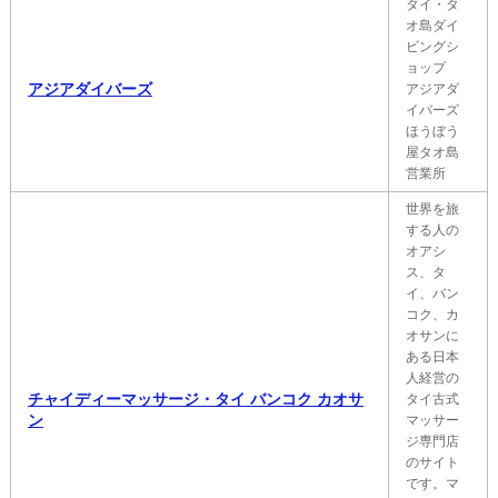
タイ・タ
オ島ダイ
ビングシ
ョップ
アジアダイバーズ
アジアダ
イバーズ
ほうぼう
屋タオ島
営業所
世界を旅
する人の
オアシ
ス、タ
イ、バン
コク、カ
オサンに
ある日本
人経営の
チャイディーマッサージ・タイ バンコク カオサ
タイ古式
ン
マッサー
ジ専門店
のサイト
です。マ