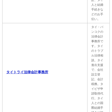
証、タイ
人と結婚
手続きな
どのお手
伝い。
タイ・バ
ンコクの
法律会計
事務所で
す。タイ
のトラブ
ル法律相
談。タイ
進出支援
で、会社
タイトライ法律会計事務所
設立登
記、会計
税務。タ
イビザ申
請取得代
行。タイ
人との国
際結婚手