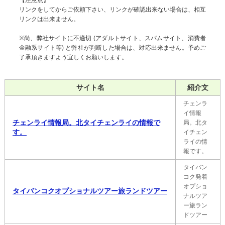
【注意点】
リンクをしてからご依頼下さい、リンクが確認出来ない場合は、相互
リンクは出来ません。
※尚、弊社サイトに不適切 (アダルトサイト、スパムサイト、消費者
金融系サイト等) と弊社が判断した場合は、対応出来ません。予めご
了承頂きますよう宜しくお願いします。
サイト名
紹介文
チェンラ
イ情報
チェンライ情報局。北タイチェンライの情報で
局。北タ
す。
イチェン
ライの情
報です。
タイバン
コク発着
オプショ
タイバンコクオプショナルツアー旅ランドツアー
ナルツア
ー旅ラン
ドツアー