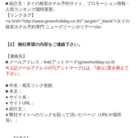
■ 紹介文：タイの格安ホテル予約サイト。プロモーション情報・
人気ランキング随時更新。
【リンクタグ】
<a href="http://www.greenholiday.co.th/" target="_blank">タイの
格安ホテル予約専門 ニューグリーンホリデー</a>
【2】 御社希望の内容をご連絡下さい。
【連絡先】
■ メールアドレス：link(アットマーク)greenholiday.co.th
※上記メールアドレスの｢(アットマーク)｣は、｢@｣に置き換えて
下さい。
■ 件名：相互リンク依頼
■ 本文：
● サイト名：
● サイトURL：
● 紹介文：
● 弊社サイトへのリンクを貼って頂いたページ（URLや場所
等）：