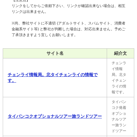
【注意点】
リンクをしてからご依頼下さい、リンクが確認出来ない場合は、相互
リンクは出来ません。
※尚、弊社サイトに不適切 (アダルトサイト、スパムサイト、消費者
金融系サイト等) と弊社が判断した場合は、対応出来ません。予めご
了承頂きますよう宜しくお願いします。
サイト名
紹介文
チェンラ
イ情報
チェンライ情報局。北タイチェンライの情報で
局。北タ
す。
イチェン
ライの情
報です。
タイバン
コク発着
オプショ
タイバンコクオプショナルツアー旅ランドツアー
ナルツア
ー旅ラン
ドツアー