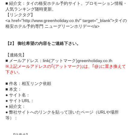
■ 紹介文：タイの格安ホテル予約サイト。プロモーション情報・
人気ランキング随時更新。
【リンクタグ】
<a href="http://www.greenholiday.co.th/" target="_blank">タイの
格安ホテル予約専門 ニューグリーンホリデー</a>
【2】 御社希望の内容をご連絡下さい。
【連絡先】
■ メールアドレス：link(アットマーク)greenholiday.co.th
※上記メールアドレスの｢(アットマーク)｣は、｢@｣に置き換えて
下さい。
■ 件名：相互リンク依頼
■ 本文：
● サイト名：
● サイトURL：
● 紹介文：
● 弊社サイトへのリンクを貼って頂いたページ（URLや場所
等）：