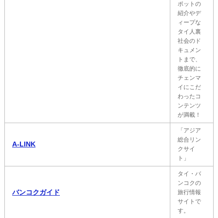
ポットの
紹介やデ
ィープな
タイ人裏
社会のド
キュメン
トまで、
徹底的に
チェンマ
イにこだ
わったコ
ンテンツ
が満載！
「アジア
総合リン
A-LINK
クサイ
ト」
タイ・バ
ンコクの
バンコクガイド
旅行情報
サイトで
す。