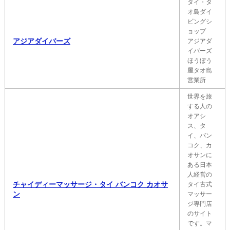
タイ・タ
オ島ダイ
ビングシ
ョップ
アジアダイバーズ
アジアダ
イバーズ
ほうぼう
屋タオ島
営業所
世界を旅
する人の
オアシ
ス、タ
イ、バン
コク、カ
オサンに
ある日本
人経営の
チャイディーマッサージ・タイ バンコク カオサ
タイ古式
ン
マッサー
ジ専門店
のサイト
です。マ