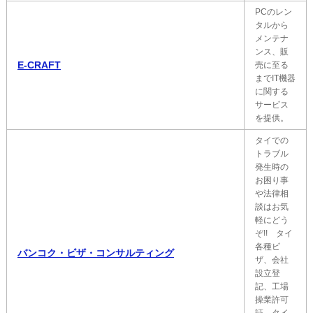
PCのレン
タルから
メンテナ
ンス、販
E-CRAFT
売に至る
までIT機器
に関する
サービス
を提供。
タイでの
トラブル
発生時の
お困り事
や法律相
談はお気
軽にどう
ぞ!! タイ
各種ビ
バンコク・ビザ・コンサルティング
ザ、会社
設立登
記、工場
操業許可