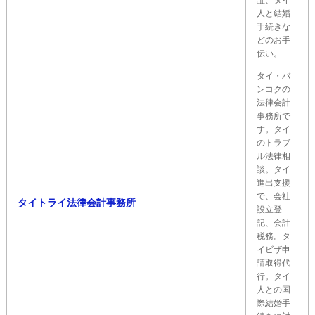
証、タイ
人と結婚
手続きな
どのお手
伝い。
タイ・バ
ンコクの
法律会計
事務所で
す。タイ
のトラブ
ル法律相
談。タイ
進出支援
で、会社
タイトライ法律会計事務所
設立登
記、会計
税務。タ
イビザ申
請取得代
行。タイ
人との国
際結婚手