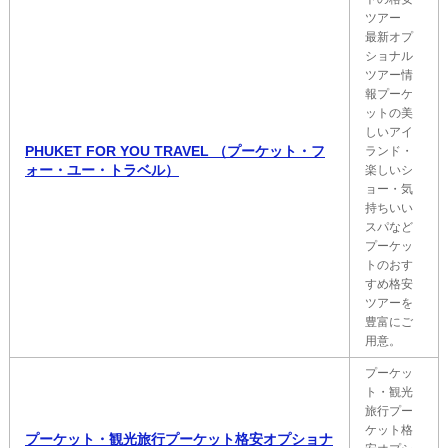
ツアー
最新オプ
ショナル
ツアー情
報プーケ
ットの美
しいアイ
PHUKET FOR YOU TRAVEL （プーケット・フ
ランド・
ォー・ユー・トラベル）
楽しいシ
ョー・気
持ちいい
スパなど
プーケッ
トのおす
すめ格安
ツアーを
豊富にご
用意。
プーケッ
ト・観光
旅行プー
ケット格
プーケット・観光旅行プーケット格安オプショナ