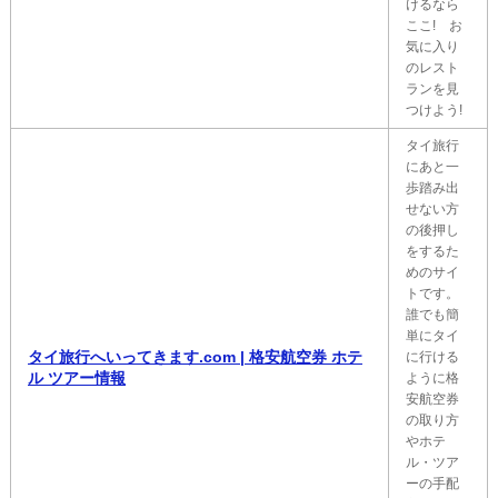
けるなら
ここ! お
気に入り
のレスト
ランを見
つけよう!
タイ旅行
にあと一
歩踏み出
せない方
の後押し
をするた
めのサイ
トです。
誰でも簡
単にタイ
タイ旅行へいってきます.com | 格安航空券 ホテ
に行ける
ル ツアー情報
ように格
安航空券
の取り方
やホテ
ル・ツア
ーの手配