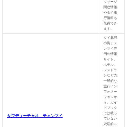
ッサージ
関連情報
やタイ旅
行情報も
取得でき
ます。
タイ北部
の街チェ
ンマイ専
門の情報
サイト。
ホテル、
レストラ
ンなどの
一般的な
旅行イン
フォメー
ションか
ら、ガイ
ドブック
には載っ
サワディーチャオ チェンマイ
ていない
穴場的ス