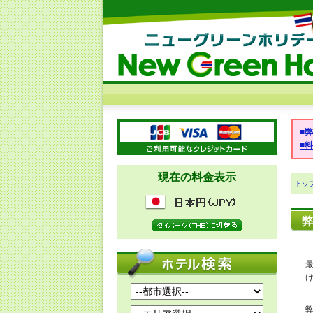
■
■
現在の料金表示
トッ
弊