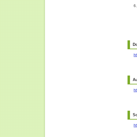
D
h
A
ht
S
ht