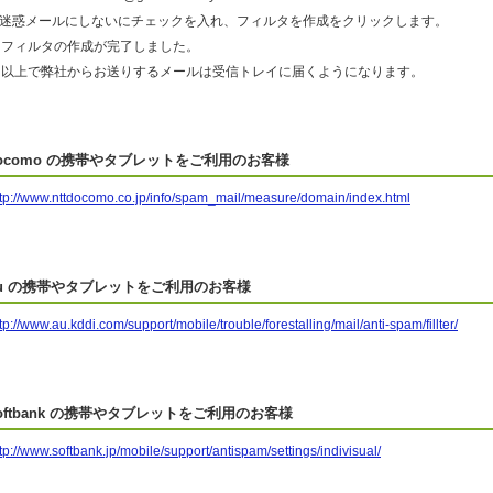
6.迷惑メールにしないにチェックを入れ、フィルタを作成をクリックします。
フィルタの作成が完了しました。
以上で弊社からお送りするメールは受信トレイに届くようになります。
ocomo の携帯やタブレットをご利用のお客様
ttp://www.nttdocomo.co.jp/info/spam_mail/measure/domain/index.html
u の携帯やタブレットをご利用のお客様
tp://www.au.kddi.com/support/mobile/trouble/forestalling/mail/anti-spam/fillter/
oftbank の携帯やタブレットをご利用のお客様
tp://www.softbank.jp/mobile/support/antispam/settings/indivisual/