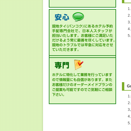
1
・
G
1
2
・