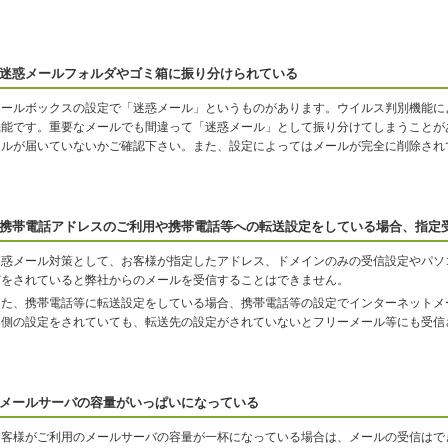
迷惑メールフォルダやゴミ箱に振り分けられている
メールボックスの設定で「迷惑メール」というものがあります。ウイルス判別機能に
機能です。重要なメールでも間違って「迷惑メール」として振り分けてしまうことが
ールが届いていないかご確認下さい。また、設定によってはメールが完全に削除され
携帯電話アドレスのご利用や携帯電話等への転送設定をしている場合、指定
迷惑メール対策として、お客様が指定したアドレス、ドメインのみの受信設定やパソ
どをされていると弊社からのメールを受信することはできません。
また、携帯電話等に転送設定をしている場合、携帯電話等の設定でインターネットメ
ン側の設定をされていても、転送先の設定がされていないとフリーメール等にも受信
メールサーバの容量がいっぱいになっている
お客様がご利用のメールサーバの容量が一杯になっている場合は、メールの受信はで