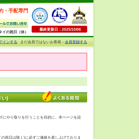
約・手配専門
最終更新日：2025/10/06
日曜・タイの祝日（休）
グインする
まだ会員ではないお客様：
会員登録する
い)
ズにやり取りを行うことを目的に、本ページを設
イの祝日は除く)に必ずご連絡を差し上げておりま