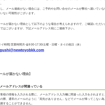
す。
もし、メール連絡がない場合には、ご予約やお問い合せのメールが弊社へ届いていな
ていない可能性がございます。
メールが届かない理由として以下のような場合が考えられますので、ご確認いただい
数ではございますが、下記メールアドレス宛にご連絡下さい。
タイ時間] 営業時間月-金9:00-17:30/土曜・日曜・タイの祝日（休）
gushi@newtoyobkk.com
ールが届かない理由】
メールアドレスが間違っている
お客様の情報を入力される際に、メールアドレス入力欄に間違った入力をされますと
その際、通常のメールのように「宛先がありません」などでメールが帰ってこない為
把握することができません。