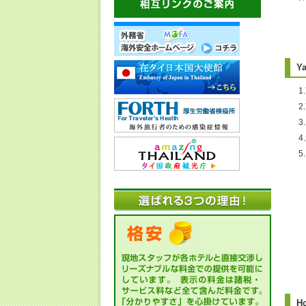
Y
1
2
・
H