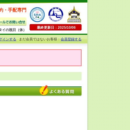
約・手配専門
最終更新日：2025/10/06
日曜・タイの祝日（休）
グインする
まだ会員ではないお客様：
会員登録する