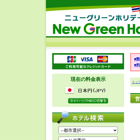
■
■
現在の料金表示
トッ
営