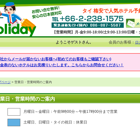
タイ 格安で人気ホテル予
【営業時間】月-金9:00-18:00/土9:00-13:00/
ようこそゲストさん。
会員のお客様：
ロ
弊社からメールが届かないお客様へ(初めてのお客様もご確認下さい)
料金表のないホテルはお見積りいたします。こちらからお問合せください！
プページ
> 営業日・営業時間のご案内
業日・営業時間のご案内
月曜日～金曜日：午前9時00分～午後17時00分まで営業
土曜日、日曜日・タイの祝日：休業日