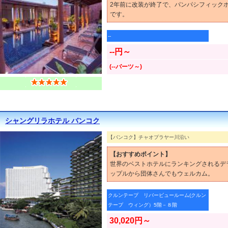
2年前に改装が終了で、パンパシフィック
です。
--
--円～
(--バーツ～)
シャングリラホテル バンコク
【バンコク】チャオプラヤー川沿い
【おすすめポイント】
世界のベストホテルにランキングされるデ
ップルから団体さんでもウェルカム。
クルンテープ リバービュールーム(クルン
テープ ウィング）5階－８階
30,020円～