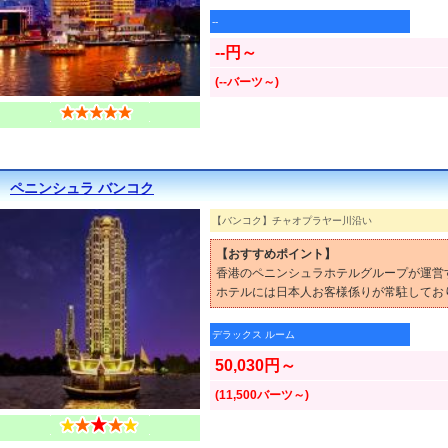
--
--円～
(--バーツ～)
ペニンシュラ バンコク
【バンコク】チャオプラヤー川沿い
【おすすめポイント】
香港のペニンシュラホテルグループが運営
ホテルには日本人お客様係りが常駐してお
デラックス ルーム
50,030円～
(11,500バーツ～)