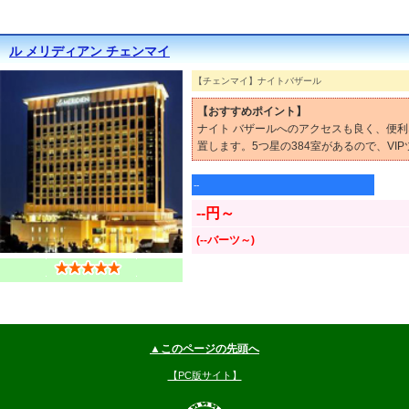
ル メリディアン チェンマイ
【チェンマイ】ナイトバザール
【おすすめポイント】
ナイト バザールへのアクセスも良く、便利
置します。5つ星の384室があるので、VI
--
--円～
(--バーツ～)
▲このページの先頭へ
【PC版サイト】