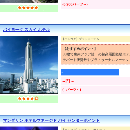
(6,900バーツ～)
バイヨーク スカイ ホテル
【バンコク】プラトゥーナム
【おすすめポイント】
88建て東南アジア随一の超高層国際級ホテ
デパート伊勢丹やプラトゥーナムマーケッ
--
--円～
(--バーツ～)
マンダリン ホテルマネージド バイ センターポイント
【バンコク】シーロム・サトーン