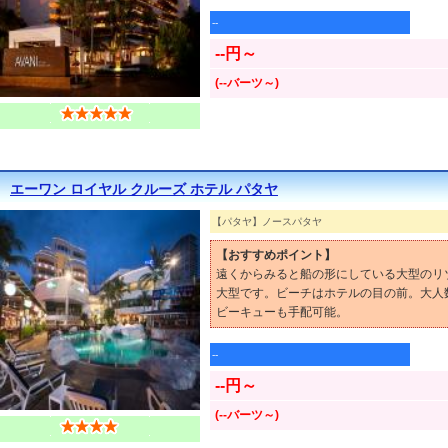
--
--円～
(--バーツ～)
エーワン ロイヤル クルーズ ホテル パタヤ
【パタヤ】ノースパタヤ
【おすすめポイント】
遠くからみると船の形にしている大型のリ
大型です。ビーチはホテルの目の前。大人
ビーキューも手配可能。
--
--円～
(--バーツ～)