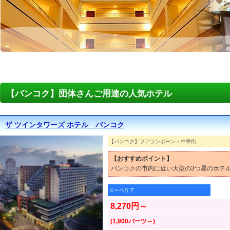
【バンコク】団体さんご用達の人気ホテル
ザ ツインタワーズ ホテル バンコク
【バンコク】フアランポーン・中華街
【おすすめポイント】
バンコクの市内に近い大型の3つ星のホテ
スーペリア
8,270円～
(1,900バーツ～)