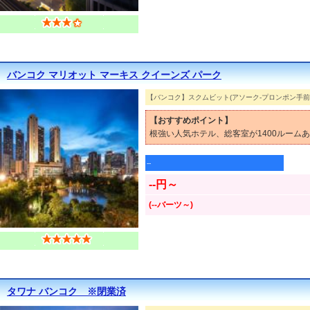
バンコク マリオット マーキス クイーンズ パーク
【バンコク】スクムビット(アソーク-プロンポン手前
【おすすめポイント】
根強い人気ホテル、総客室が1400ルーム
--
--円～
(--バーツ～)
タワナ バンコク ※閉業済