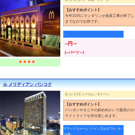
【おすすめポイント】
今年10月にマンダリンが改装工事が終了し
までなのでお得です。
--
--円～
(--バーツ～)
ル メリディアン バンコク
【バンコク】シーロム・サトーン
【おすすめポイント】
パッポンやタニヤの斜め向かいで最高のロ
ナイトライフを存分楽しめます。
デラックスルーム（ツイン又はダブル）8～
24階