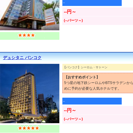
--
--円～
(--バーツ～)
デュシタニ バンコク
【バンコク】シーロム・サトーン
【おすすめポイント】
5つ星の地下鉄シーロムやBTSサラデン
めに予約が必要な人気ホテルです。
--
--円～
(--バーツ～)