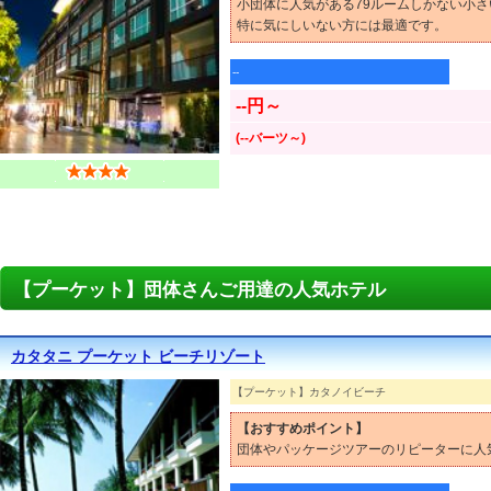
小団体に人気がある79ルームしかない小
特に気にしいない方には最適です。
--
--円～
(--バーツ～)
【プーケット】団体さんご用達の人気ホテル
カタタニ プーケット ビーチリゾート
【プーケット】カタノイビーチ
【おすすめポイント】
団体やパッケージツアーのリピーターに人