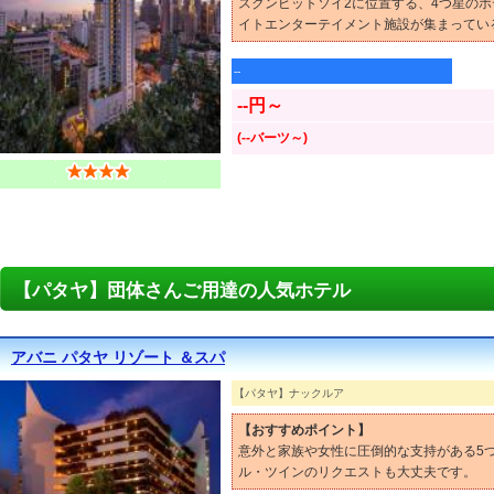
スクンビットソイ2に位置する、4つ星のホ
イトエンターテイメント施設が集まってい
--
--円～
(--バーツ～)
【パタヤ】団体さんご用達の人気ホテル
アバニ パタヤ リゾート ＆スパ
【パタヤ】ナックルア
【おすすめポイント】
意外と家族や女性に圧倒的な支持がある5
ル・ツインのリクエストも大丈夫です。