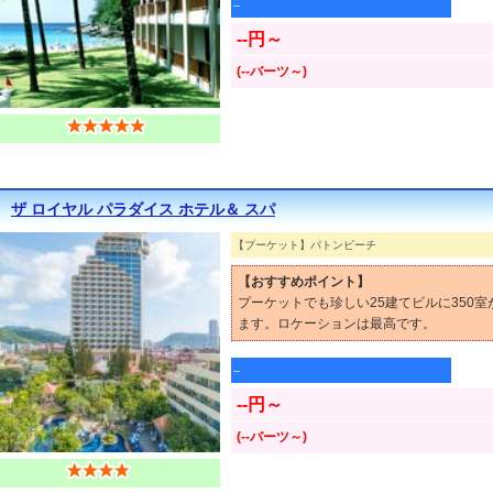
--
--円～
(--バーツ～)
ザ ロイヤル パラダイス ホテル＆ スパ
【プーケット】パトンビーチ
【おすすめポイント】
プーケットでも珍しい25建てビルに350
ます。ロケーションは最高です。
--
--円～
(--バーツ～)