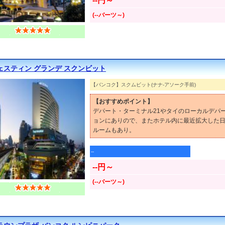
--円～
(--バーツ～)
ェスティン グランデ スクンビット
【バンコク】スクムビット(ナナ-アソーク手前)
【おすすめポイント】
デパート・ターミナル21やタイのローカルデパ
ョンにありので、またホテル内に最近拡大した
ルームもあり。
--
--円～
(--バーツ～)