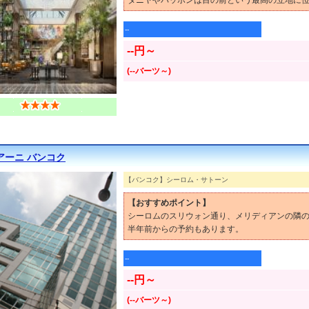
タニヤやパッポンは目の前という最高の立地に
--
--円～
(--バーツ～)
アーニ バンコク
【バンコク】シーロム・サトーン
【おすすめポイント】
シーロムのスリウォン通り、メリディアンの隣
半年前からの予約もあります。
--
--円～
(--バーツ～)