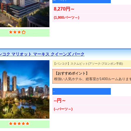
8,270円～
(1,900バーツ～)
ンコク マリオット マーキス クイーンズ パーク
【バンコク】スクムビット(アソーク-プロンポン手前)
【おすすめポイント】
根強い人気ホテル、総客室が1400ルームあり
--
--円～
(--バーツ～)