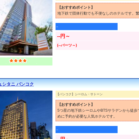
【おすすめポイント】
地下鉄で団体行動でも不便なしのホテルです。繁
--
--円～
(--バーツ～)
ュシタニ バンコク
【バンコク】シーロム・サトーン
【おすすめポイント】
5つ星の地下鉄シーロムやBTSサラデンから徒
めに予約が必要な人気ホテルです。
--