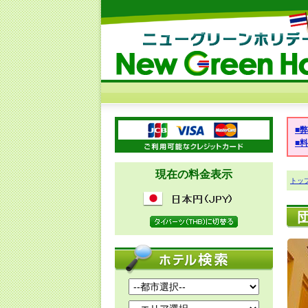
■
■
現在の料金表示
トッ