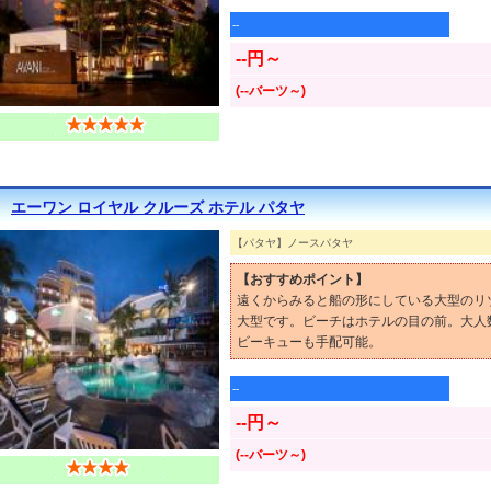
--
--円～
(--バーツ～)
エーワン ロイヤル クルーズ ホテル パタヤ
【パタヤ】ノースパタヤ
【おすすめポイント】
遠くからみると船の形にしている大型のリ
大型です。ビーチはホテルの目の前。大人
ビーキューも手配可能。
--
--円～
(--バーツ～)