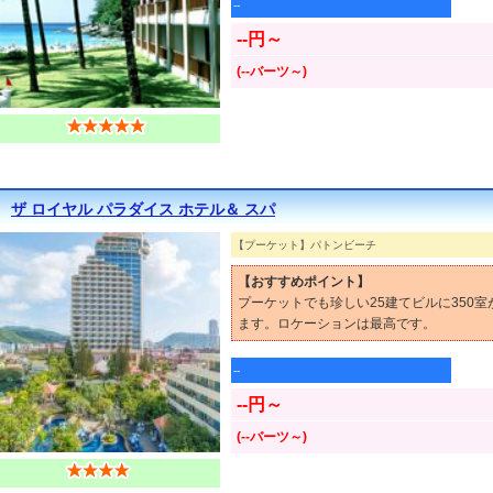
--
--円～
(--バーツ～)
ザ ロイヤル パラダイス ホテル＆ スパ
【プーケット】パトンビーチ
【おすすめポイント】
プーケットでも珍しい25建てビルに350
ます。ロケーションは最高です。
--
--円～
(--バーツ～)