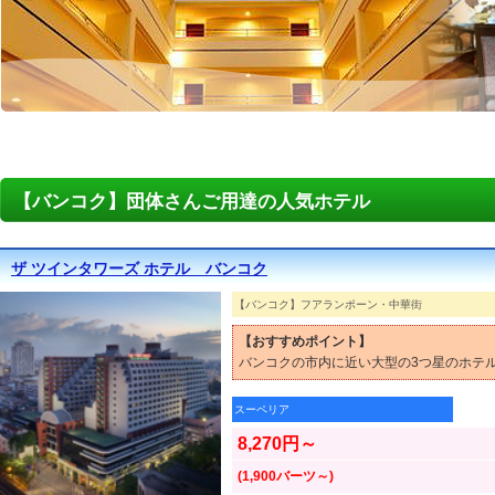
【バンコク】団体さんご用達の人気ホテル
ザ ツインタワーズ ホテル バンコク
【バンコク】フアランポーン・中華街
【おすすめポイント】
バンコクの市内に近い大型の3つ星のホテ
スーペリア
8,270円～
(1,900バーツ～)