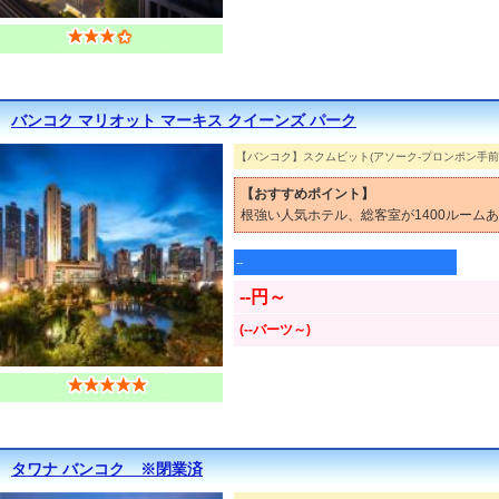
バンコク マリオット マーキス クイーンズ パーク
【バンコク】スクムビット(アソーク-プロンポン手前
【おすすめポイント】
根強い人気ホテル、総客室が1400ルーム
--
--円～
(--バーツ～)
タワナ バンコク ※閉業済