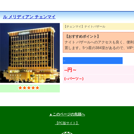
ル メリディアン チェンマイ
【チェンマイ】ナイトバザール
【おすすめポイント】
ナイト バザールへのアクセスも良く、便利
置します。5つ星の384室があるので、VI
--
--円～
(--バーツ～)
▲このページの先頭へ
【PC版サイト】