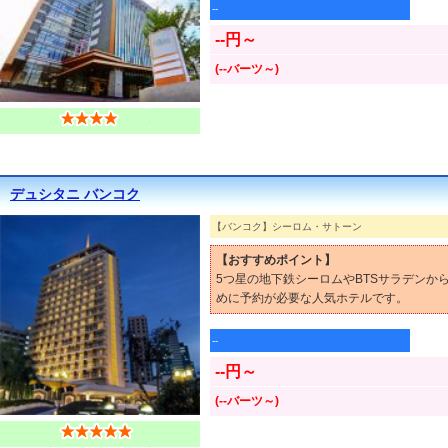
--
--円～
(--バーツ～)
デュシタニ バンコク
【バンコク】シーロム・サトーン
【おすすめポイント】
5つ星の地下鉄シーロムやBTSサラデン
めに予約が必要な人気ホテルです。
--
--円～
(--バーツ～)