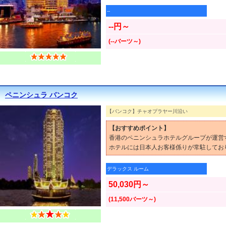
--
--円～
(--バーツ～)
ペニンシュラ バンコク
【バンコク】チャオプラヤー川沿い
【おすすめポイント】
香港のペニンシュラホテルグループが運営
ホテルには日本人お客様係りが常駐してお
デラックス ルーム
50,030円～
(11,500バーツ～)