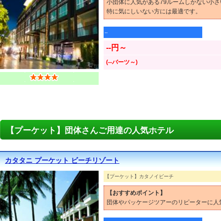
小団体に人気がある79ルームしかない小
特に気にしいない方には最適です。
--
--円～
(--バーツ～)
【プーケット】団体さんご用達の人気ホテル
カタタニ プーケット ビーチリゾート
【プーケット】カタノイビーチ
【おすすめポイント】
団体やパッケージツアーのリピーターに人