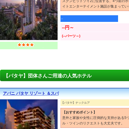
スクンビットソイ2に位置する、4つ星のホ
イトエンターテイメント施設が集まってい
--
--円～
(--バーツ～)
【パタヤ】団体さんご用達の人気ホテル
アバニ パタヤ リゾート ＆スパ
【パタヤ】ナックルア
【おすすめポイント】
意外と家族や女性に圧倒的な支持がある5
ル・ツインのリクエストも大丈夫です。