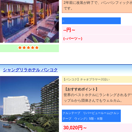
2年前に改装が終了で、パンパシフィック
です。
--
--円～
(--バーツ～)
シャングリラホテル バンコク
【バンコク】チャオプラヤー川沿い
【おすすめポイント】
世界のベストホテルにランキングされるデ
ップルから団体さんでもウェルカム。
クルンテープ リバービュールーム(クルン
テープ ウィング）5階－８階
30,020円～