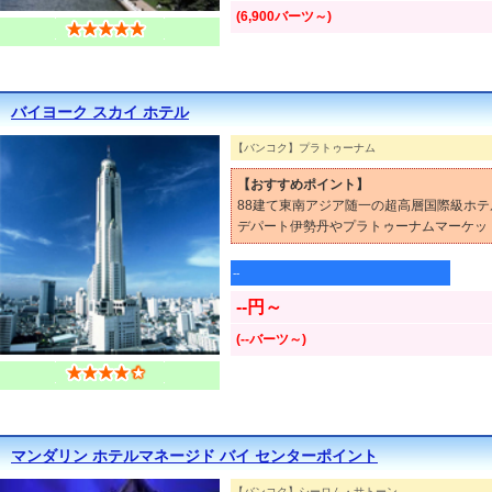
(6,900バーツ～)
バイヨーク スカイ ホテル
【バンコク】プラトゥーナム
【おすすめポイント】
88建て東南アジア随一の超高層国際級ホテ
デパート伊勢丹やプラトゥーナムマーケッ
--
--円～
(--バーツ～)
マンダリン ホテルマネージド バイ センターポイント
【バンコク】シーロム・サトーン