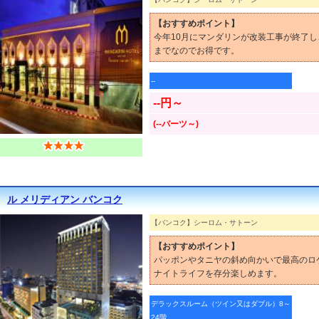
【おすすめポイント】
今年10月にマンダリンが改装工事が終了し
までなのでお得です。
--
--円～
(--バーツ～)
ル メリディアン バンコク
【バンコク】シーロム・サトーン
【おすすめポイント】
パッポンやタニヤの斜め向かいで最高のロ
ナイトライフを存分楽しめます。
デラックスルーム（ツイン又はダブル）8～
24階