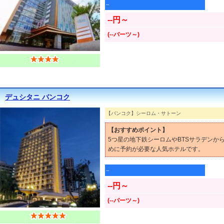
--
--円～
(--バーツ～)
デュシタニ バンコク
【バンコク】シーロム・サトーン
【おすすめポイント】
5つ星の地下鉄シーロムやBTSサラデン
めに予約が必要な人気ホテルです。
--
--円～
(--バーツ～)