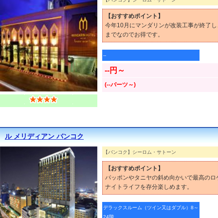
【おすすめポイント】
今年10月にマンダリンが改装工事が終了し
までなのでお得です。
--
--円～
(--バーツ～)
ル メリディアン バンコク
【バンコク】シーロム・サトーン
【おすすめポイント】
パッポンやタニヤの斜め向かいで最高のロ
ナイトライフを存分楽しめます。
デラックスルーム（ツイン又はダブル）8～
24階