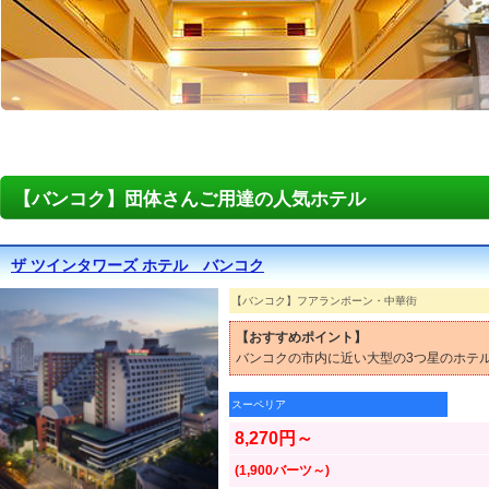
【バンコク】団体さんご用達の人気ホテル
ザ ツインタワーズ ホテル バンコク
【バンコク】フアランポーン・中華街
【おすすめポイント】
バンコクの市内に近い大型の3つ星のホテ
スーペリア
8,270円～
(1,900バーツ～)