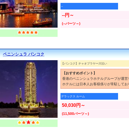
--
--円～
(--バーツ～)
ペニンシュラ バンコク
【バンコク】チャオプラヤー川沿い
【おすすめポイント】
香港のペニンシュラホテルグループが運営
ホテルには日本人お客様係りが常駐してお
デラックス ルーム
50,030円～
(11,500バーツ～)