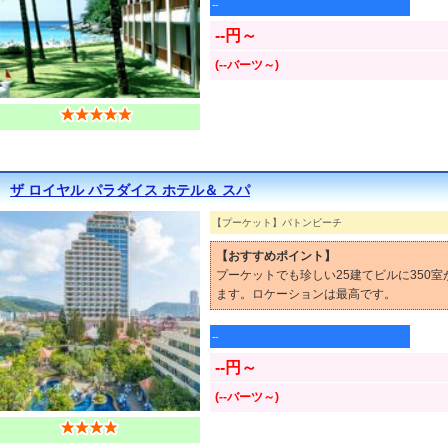
--
--円～
(--バーツ～)
ザ ロイヤル パラダイス ホテル＆ スパ
【プーケット】パトンビーチ
【おすすめポイント】
プーケットでも珍しい25建てビルに350
ます。ロケーションは最高です。
--
--円～
(--バーツ～)