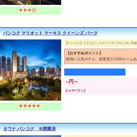
バンコク マリオット マーキス クイーンズ パーク
【バンコク】スクムビット(アソーク-プロンポン手前
【おすすめポイント】
根強い人気ホテル、総客室が1400ルーム
--
--円～
(--バーツ～)
タワナ バンコク ※閉業済