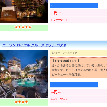
--
--円～
(--バーツ～)
エーワン ロイヤル クルーズ ホテル パタヤ
【パタヤ】ノースパタヤ
【おすすめポイント】
遠くからみると船の形にしている大型のリ
大型です。ビーチはホテルの目の前。大人
ビーキューも手配可能。
--
--円～
(--バーツ～)