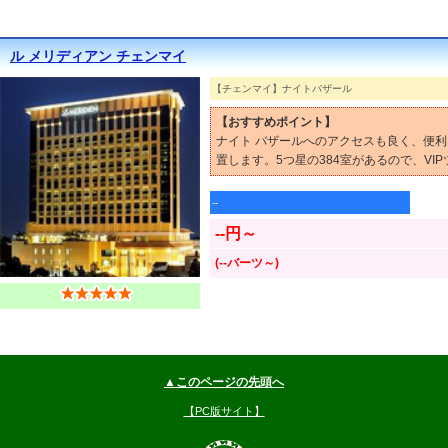
ル メリディアン チェンマイ
【チェンマイ】ナイトバザール
【おすすめポイント】
ナイト バザールへのアクセスも良く、便利
置します。5つ星の384室があるので、VI
--
--円～
(--バーツ～)
▲このページの先頭へ
【PC版サイト】