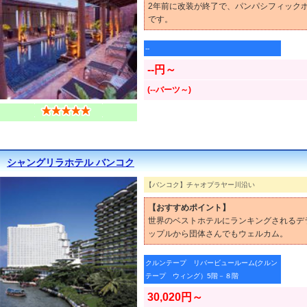
2年前に改装が終了で、パンパシフィック
です。
--
--円～
(--バーツ～)
シャングリラホテル バンコク
【バンコク】チャオプラヤー川沿い
【おすすめポイント】
世界のベストホテルにランキングされるデ
ップルから団体さんでもウェルカム。
クルンテープ リバービュールーム(クルン
テープ ウィング）5階－８階
30,020円～