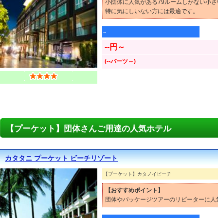
小団体に人気がある79ルームしかない小
特に気にしいない方には最適です。
--
--円～
(--バーツ～)
【プーケット】団体さんご用達の人気ホテル
カタタニ プーケット ビーチリゾート
【プーケット】カタノイビーチ
【おすすめポイント】
団体やパッケージツアーのリピーターに人