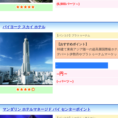
(6,900バーツ～)
バイヨーク スカイ ホテル
【バンコク】プラトゥーナム
【おすすめポイント】
88建て東南アジア随一の超高層国際級ホテ
デパート伊勢丹やプラトゥーナムマーケッ
--
--円～
(--バーツ～)
マンダリン ホテルマネージド バイ センターポイント
【バンコク】シーロム・サトーン