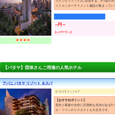
スクンビットソイ2に位置する、4つ星のホ
イトエンターテイメント施設が集まってい
--
--円～
(--バーツ～)
【パタヤ】団体さんご用達の人気ホテル
アバニ パタヤ リゾート ＆スパ
【パタヤ】ナックルア
【おすすめポイント】
意外と家族や女性に圧倒的な支持がある5
ル・ツインのリクエストも大丈夫です。