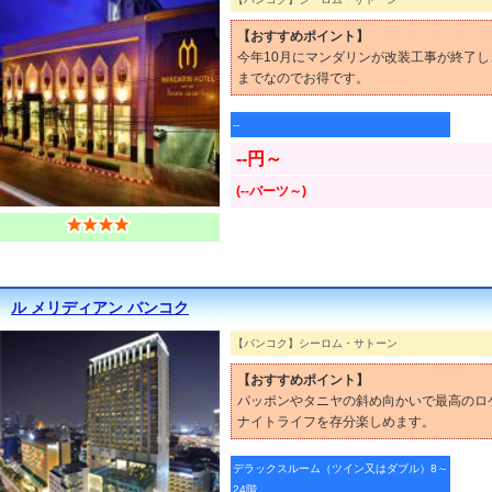
【おすすめポイント】
今年10月にマンダリンが改装工事が終了し
までなのでお得です。
--
--円～
(--バーツ～)
ル メリディアン バンコク
【バンコク】シーロム・サトーン
【おすすめポイント】
パッポンやタニヤの斜め向かいで最高のロ
ナイトライフを存分楽しめます。
デラックスルーム（ツイン又はダブル）8～
24階