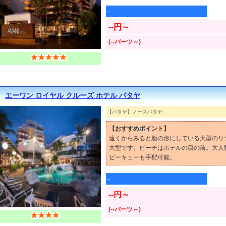
--
--円～
(--バーツ～)
エーワン ロイヤル クルーズ ホテル パタヤ
【パタヤ】ノースパタヤ
【おすすめポイント】
遠くからみると船の形にしている大型のリ
大型です。ビーチはホテルの目の前。大人
ビーキューも手配可能。
--
--円～
(--バーツ～)