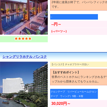
2年前に改装が終了で、パンパシフィック
です。
--
--円～
(--バーツ～)
シャングリラホテル バンコク
【バンコク】チャオプラヤー川沿い
【おすすめポイント】
世界のベストホテルにランキングされるデ
ップルから団体さんでもウェルカム。
クルンテープ リバービュールーム(クルン
テープ ウィング）5階－８階
30,020円～