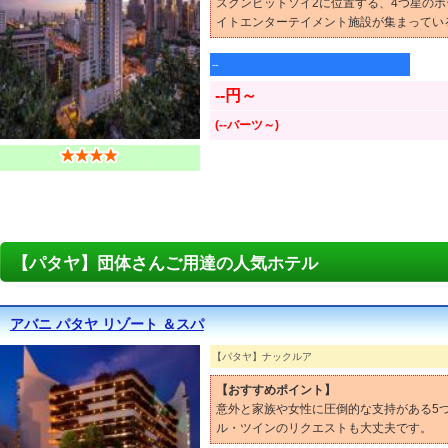
スクンビットソイ2に位置する、4つ星のホ
イトエンターテイメント施設が集まってい
--
--円～
(--バーツ～)
【パタヤ】団体さんご用達の人気ホテル
アバニ パタヤ リゾート ＆スパ
【パタヤ】ナックルア
【おすすめポイント】
意外と家族や女性に圧倒的な支持がある5
ル・ツインのリクエストも大丈夫です。