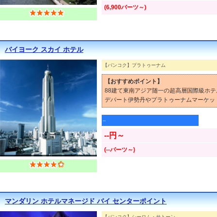
(6,900バーツ～)
バイヨーク スカイ ホテル
【バンコク】プラトゥーナム
【おすすめポイント】
88建て東南アジア随一の超高層国際級ホテ
デパート伊勢丹やプラトゥーナムマーケッ
--
--円～
(--バーツ～)
マンダリン ホテルマネージド バイ センターポイント
【バンコク】シーロム・サトーン