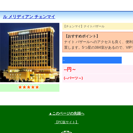
ル メリディアン チェンマイ
【チェンマイ】ナイトバザール
【おすすめポイント】
ナイト バザールへのアクセスも良く、便利
置します。5つ星の384室があるので、VI
--
--円～
(--バーツ～)
▲このページの先頭へ
【PC版サイト】