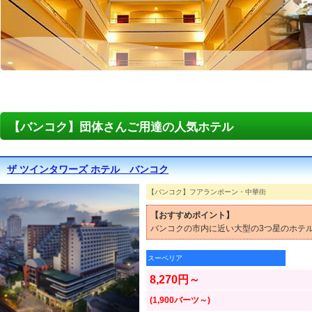
【バンコク】団体さんご用達の人気ホテル
ザ ツインタワーズ ホテル バンコク
【バンコク】フアランポーン・中華街
【おすすめポイント】
バンコクの市内に近い大型の3つ星のホテ
スーペリア
8,270円～
(1,900バーツ～)