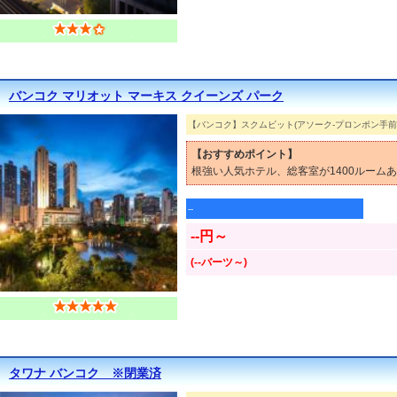
バンコク マリオット マーキス クイーンズ パーク
【バンコク】スクムビット(アソーク-プロンポン手前
【おすすめポイント】
根強い人気ホテル、総客室が1400ルーム
--
--円～
(--バーツ～)
タワナ バンコク ※閉業済