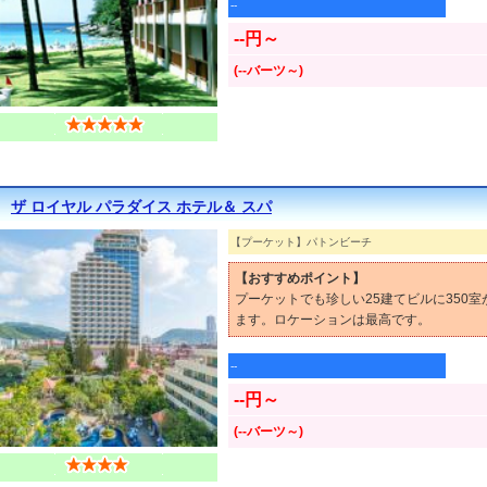
--
--円～
(--バーツ～)
ザ ロイヤル パラダイス ホテル＆ スパ
【プーケット】パトンビーチ
【おすすめポイント】
プーケットでも珍しい25建てビルに350
ます。ロケーションは最高です。
--
--円～
(--バーツ～)