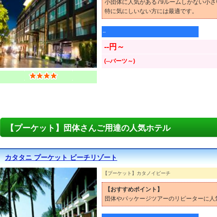
小団体に人気がある79ルームしかない小
特に気にしいない方には最適です。
--
--円～
(--バーツ～)
【プーケット】団体さんご用達の人気ホテル
カタタニ プーケット ビーチリゾート
【プーケット】カタノイビーチ
【おすすめポイント】
団体やパッケージツアーのリピーターに人