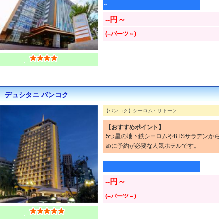
--
--円～
(--バーツ～)
デュシタニ バンコク
【バンコク】シーロム・サトーン
【おすすめポイント】
5つ星の地下鉄シーロムやBTSサラデン
めに予約が必要な人気ホテルです。
--
--円～
(--バーツ～)