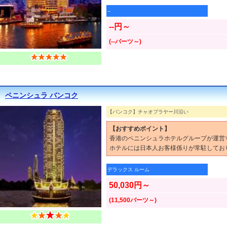
--
--円～
(--バーツ～)
ペニンシュラ バンコク
【バンコク】チャオプラヤー川沿い
【おすすめポイント】
香港のペニンシュラホテルグループが運営
ホテルには日本人お客様係りが常駐してお
デラックス ルーム
50,030円～
(11,500バーツ～)