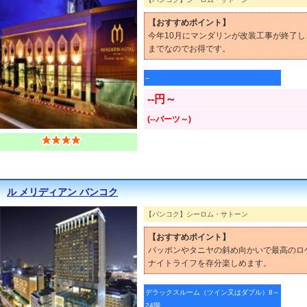
【おすすめポイント】
今年10月にマンダリンが改装工事が終了し
までなのでお得です。
--
--円～
(--バーツ～)
ル メリディアン バンコク
【バンコク】シーロム・サトーン
【おすすめポイント】
パッポンやタニヤの斜め向かいで最高のロ
ナイトライフを存分楽しめます。
デラックスルーム（ツイン又はダブル）8～
24階