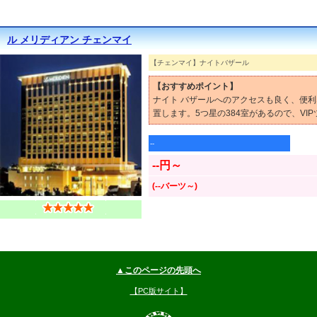
ル メリディアン チェンマイ
【チェンマイ】ナイトバザール
【おすすめポイント】
ナイト バザールへのアクセスも良く、便利
置します。5つ星の384室があるので、VI
--
--円～
(--バーツ～)
▲このページの先頭へ
【PC版サイト】