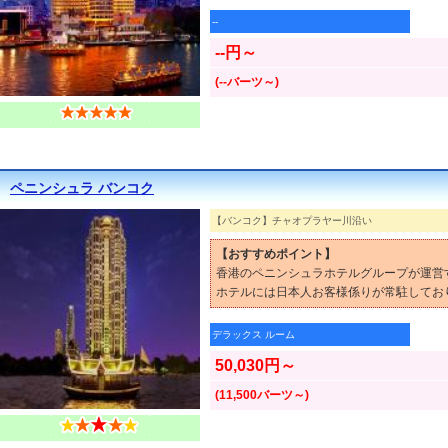
--
--円～
(--バーツ～)
ペニンシュラ バンコク
【バンコク】チャオプラヤー川沿い
【おすすめポイント】
香港のペニンシュラホテルグループが運営
ホテルには日本人お客様係りが常駐してお
デラックス ルーム
50,030円～
(11,500バーツ～)