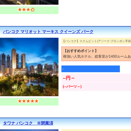
バンコク マリオット マーキス クイーンズ パーク
【バンコク】スクムビット(アソーク-プロンポン手前
【おすすめポイント】
根強い人気ホテル、総客室が1400ルーム
--
--円～
(--バーツ～)
タワナ バンコク ※閉業済