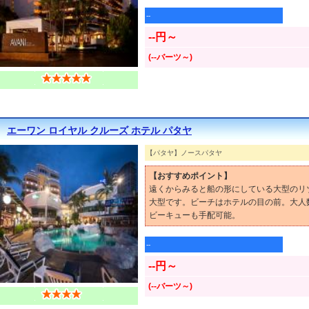
--
--円～
(--バーツ～)
エーワン ロイヤル クルーズ ホテル パタヤ
【パタヤ】ノースパタヤ
【おすすめポイント】
遠くからみると船の形にしている大型のリ
大型です。ビーチはホテルの目の前。大人
ビーキューも手配可能。
--
--円～
(--バーツ～)