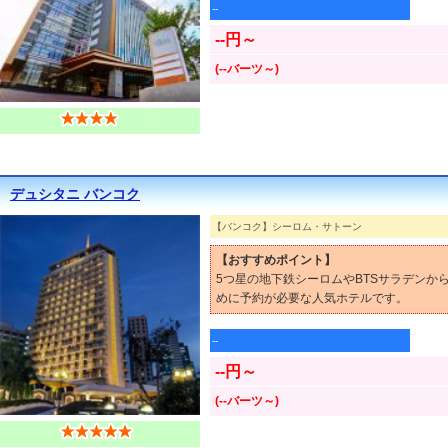
--
--円～
(--バーツ～)
デュシタニ バンコク
【バンコク】シーロム・サトーン
【おすすめポイント】
5つ星の地下鉄シーロムやBTSサラデン
めに予約が必要な人気ホテルです。
--
--円～
(--バーツ～)