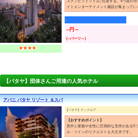
スクンビットソイ2に位置する、4つ星のホ
イトエンターテイメント施設が集まってい
--
--円～
(--バーツ～)
【パタヤ】団体さんご用達の人気ホテル
アバニ パタヤ リゾート ＆スパ
【パタヤ】ナックルア
【おすすめポイント】
意外と家族や女性に圧倒的な支持がある5
ル・ツインのリクエストも大丈夫です。