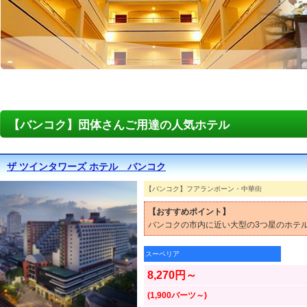
【バンコク】団体さんご用達の人気ホテル
ザ ツインタワーズ ホテル バンコク
【バンコク】フアランポーン・中華街
【おすすめポイント】
バンコクの市内に近い大型の3つ星のホテ
スーペリア
8,270円～
(1,900バーツ～)