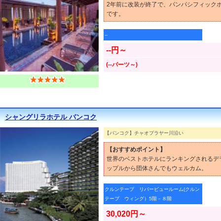
2年前に改装が終了で、パンパシフィック
です。
--
--円～
(--バーツ～)
シャングリラホテル バンコク
【バンコク】チャオプラヤー川沿い
【おすすめポイント】
世界のベストホテルにランキングされるデ
ップルから団体さんでもウェルカム。
クルンテープ リバービュールーム(クルン
テープ ウィング）5階－８階
30,020円～