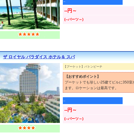
--
--円～
(--バーツ～)
ザ ロイヤル パラダイス ホテル＆ スパ
【プーケット】パトンビーチ
【おすすめポイント】
プーケットでも珍しい25建てビルに350
ます。ロケーションは最高です。
--
--円～
(--バーツ～)