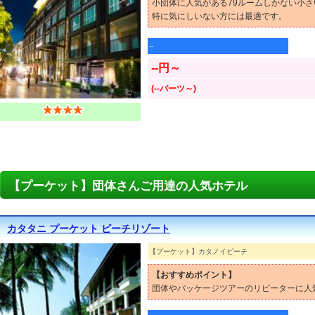
小団体に人気がある79ルームしかない小
特に気にしいない方には最適です。
--
--円～
(--バーツ～)
【プーケット】団体さんご用達の人気ホテル
カタタニ プーケット ビーチリゾート
【プーケット】カタノイビーチ
【おすすめポイント】
団体やパッケージツアーのリピーターに人