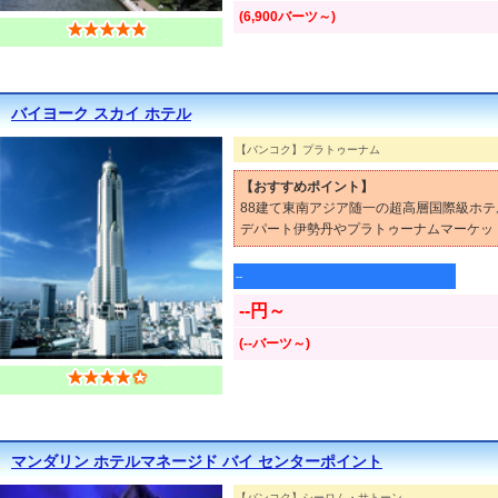
(6,900バーツ～)
バイヨーク スカイ ホテル
【バンコク】プラトゥーナム
【おすすめポイント】
88建て東南アジア随一の超高層国際級ホテ
デパート伊勢丹やプラトゥーナムマーケッ
--
--円～
(--バーツ～)
マンダリン ホテルマネージド バイ センターポイント
【バンコク】シーロム・サトーン