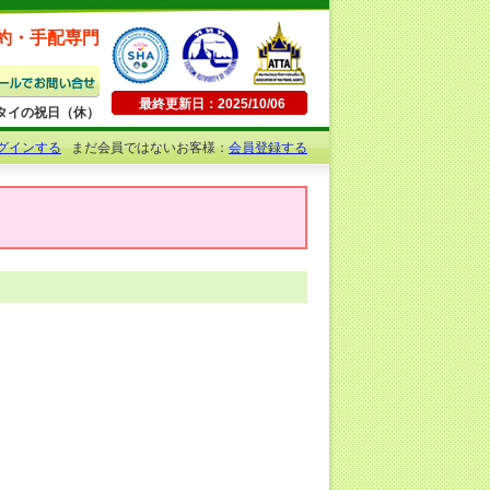
約・手配専門
最終更新日：2025/10/06
日曜・タイの祝日（休）
グインする
まだ会員ではないお客様：
会員登録する