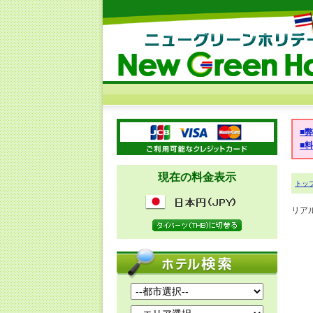
■
■
現在の料金表示
トッ
リア