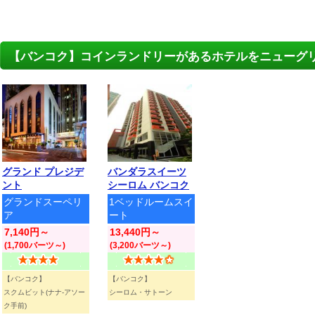
【バンコク】コインランドリーがあるホテルをニューグ
グランド プレジデ
バンダラスイーツ
ント
シーロム バンコク
グランドスーペリ
1ベッドルームスイ
ア
ート
7,140円～
13,440円～
(1,700バーツ～)
(3,200バーツ～)
【バンコク】
【バンコク】
スクムビット(ナナ-アソー
シーロム・サトーン
ク手前)