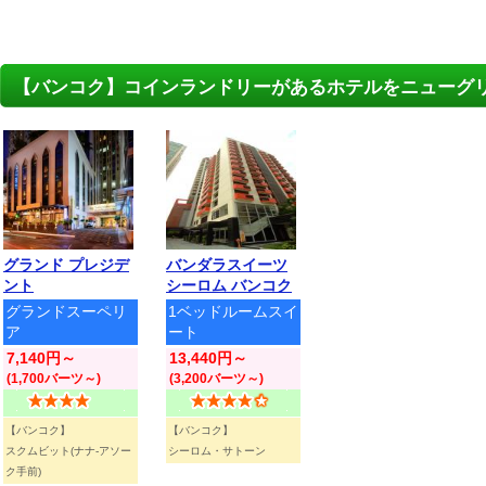
【バンコク】コインランドリーがあるホテルをニューグ
グランド プレジデ
バンダラスイーツ
ント
シーロム バンコク
グランドスーペリ
1ベッドルームスイ
ア
ート
7,140円～
13,440円～
(1,700バーツ～)
(3,200バーツ～)
【バンコク】
【バンコク】
スクムビット(ナナ-アソー
シーロム・サトーン
ク手前)